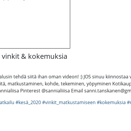
 vinkit & kokemuksia
usin tehdä siitä ihan oman videon! :) JOS sinuu kiinnostaa 
yitä, matkustaminen, kohde, tekeminen, yöpyminen Kotikaup
annialiisa Pinterest @sannialiiisa Email sanni.tanskanen@g
tkailu
#kesä_2020
#vinkit_matkustamiseen
#kokemuksia
#