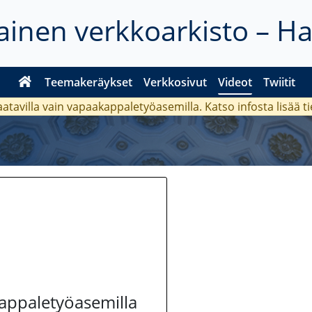
inen verkkoarkisto – H
Teemakeräykset
Verkkosivut
Videot
Twiitit
aatavilla vain vapaakappaletyöasemilla. Katso
infosta
lisää t
kappaletyöasemilla