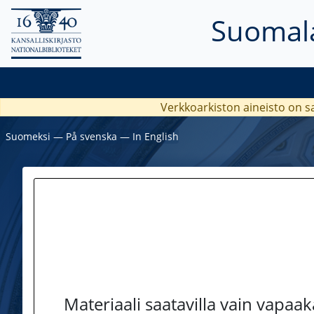
Suomala
Verkkoarkiston aineisto on s
Suomeksi
―
På svenska
―
In English
Materiaali saatavilla vain vapaa