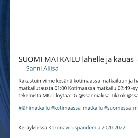
SUOMI MATKAILU lähelle ja kauas -
―
Sanni Aliisa
Rakastuin viime kesänä kotimaassa matkailuun ja hal
matkailutausta 01:00 Kotimaassa matkailu 02:49 -s
tekemistä MIUT löytää: IG @ssannialiisa TikTok @ss
#lähimatkailu
#kotimaassa_matkailu
#suomessa_ma
Keräyksessä
Koronaviruspandemia 2020-2022