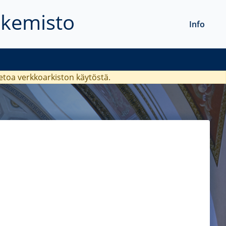
akemisto
Info
ietoa verkkoarkiston käytöstä.