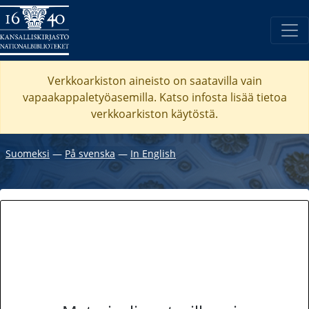
Verkkoarkiston aineisto on saatavilla vain
vapaakappaletyöasemilla. Katso
infosta
lisää tietoa
verkkoarkiston käytöstä.
Suomeksi
―
På svenska
―
In English