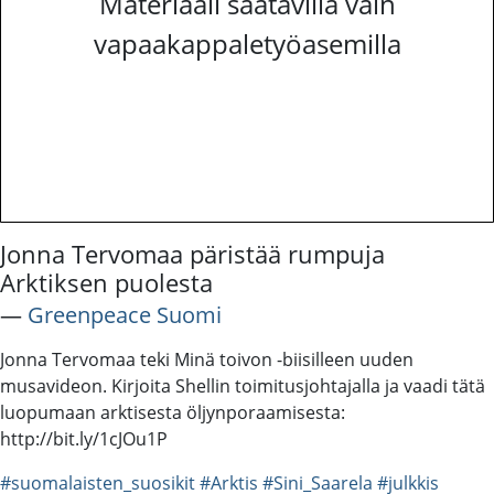
Materiaali saatavilla vain
vapaakappaletyöasemilla
Jonna Tervomaa päristää rumpuja
Arktiksen puolesta
―
Greenpeace Suomi
Jonna Tervomaa teki Minä toivon -biisilleen uuden
musavideon. Kirjoita Shellin toimitusjohtajalla ja vaadi tätä
luopumaan arktisesta öljynporaamisesta:
http://bit.ly/1cJOu1P
#suomalaisten_suosikit
#Arktis
#Sini_Saarela
#julkkis