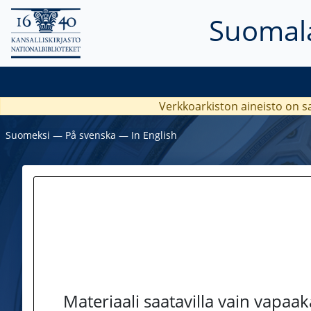
Suomala
Verkkoarkiston aineisto on s
Suomeksi
―
På svenska
―
In English
Materiaali saatavilla vain vapaa