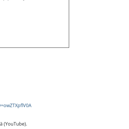
v=owZTXpflV0A
tä (YouTube).