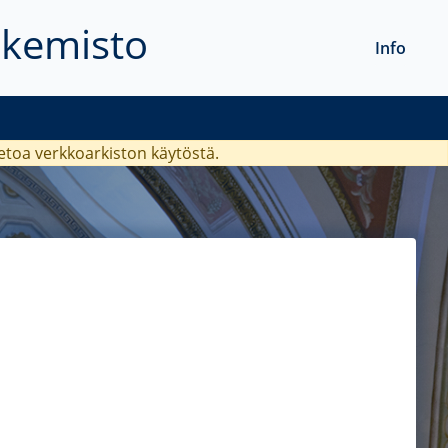
akemisto
Info
ietoa verkkoarkiston käytöstä.