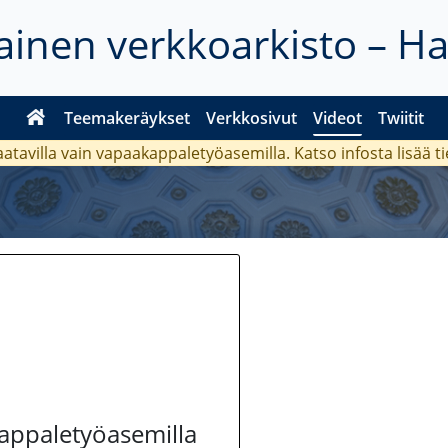
inen verkkoarkisto – H
Teemakeräykset
Verkkosivut
Videot
Twiitit
aatavilla vain vapaakappaletyöasemilla. Katso
infosta
lisää t
kappaletyöasemilla