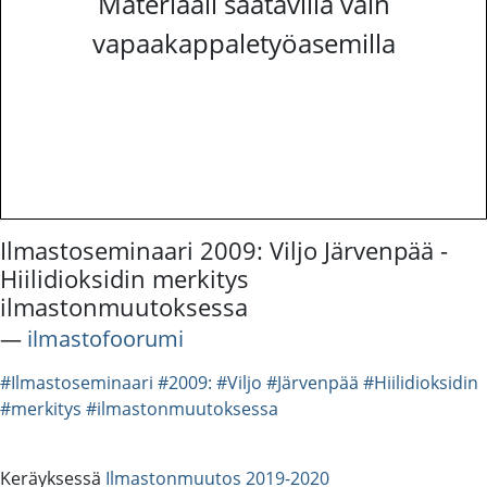
Materiaali saatavilla vain
vapaakappaletyöasemilla
Ilmastoseminaari 2009: Viljo Järvenpää -
Hiilidioksidin merkitys
ilmastonmuutoksessa
―
ilmastofoorumi
#Ilmastoseminaari
#2009:
#Viljo
#Järvenpää
#Hiilidioksidin
#merkitys
#ilmastonmuutoksessa
Keräyksessä
Ilmastonmuutos 2019-2020