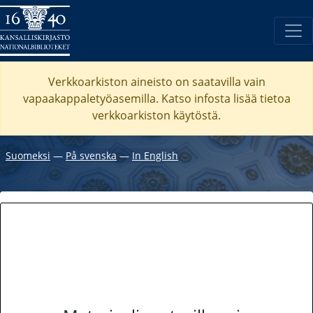
Verkkoarkiston aineisto on saatavilla vain
vapaakappaletyöasemilla. Katso
infosta
lisää tietoa
verkkoarkiston käytöstä.
Suomeksi
―
På svenska
―
In English