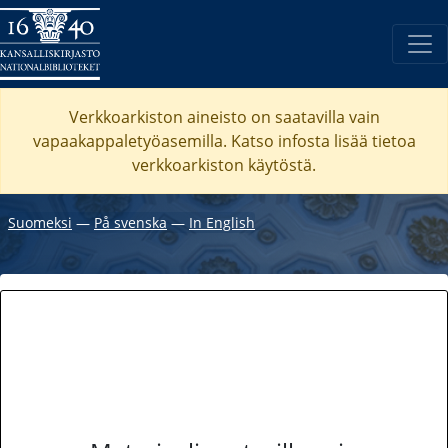
Verkkoarkiston aineisto on saatavilla vain
vapaakappaletyöasemilla. Katso
infosta
lisää tietoa
verkkoarkiston käytöstä.
Suomeksi
―
På svenska
―
In English