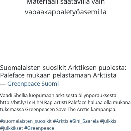
Materiaali saatavilla vain
vapaakappaletyöasemilla
Suomalaisten suosikit Arktiksen puolesta:
Paleface mukaan pelastamaan Arktista
―
Greenpeace Suomi
Vaadi Shelliä luopumaan arktisesta öljynporauksesta:
http://bit.ly/1ei4IhN Rap-artisti Paleface haluaa olla mukana
tukemassa Greenpeacen Save The Arctic-kampanjaa.
#suomalaisten_suosikit
#Arktis
#Sini_Saarela
#julkkis
#julkkikset
#Greenpeace