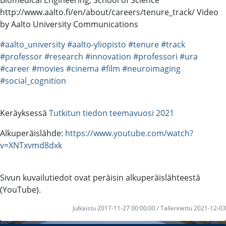
http://www.aalto.fi/en/about/careers/tenure_track/ Video
by Aalto University Communications
#aalto_university
#aalto-yliopisto
#tenure
#track
#professor
#research
#innovation
#professori
#ura
#career
#movies
#cinema
#film
#neuroimaging
#social_cognition
Keräyksessä
Tutkitun tiedon teemavuosi 2021
Alkuperäislähde:
https://www.youtube.com/watch?
v=XNTxvmd8dxk
Sivun kuvailutiedot ovat peräisin alkuperäislähteestä
(YouTube).
Julkaistu 2017-11-27 00:00:00 / Tallennettu 2021-12-03