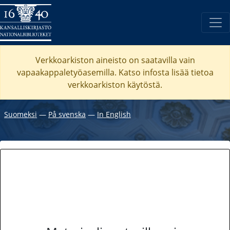
Verkkoarkiston aineisto on saatavilla vain
vapaakappaletyöasemilla. Katso
infosta
lisää tietoa
verkkoarkiston käytöstä.
Suomeksi
―
På svenska
―
In English