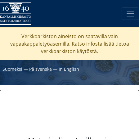
Verkkoarkiston aineisto on saatavilla vain
vapaakappaletyöasemilla. Katso
infosta
lisää tietoa
verkkoarkiston käytöstä.
Suomeksi
―
På svenska
―
In English