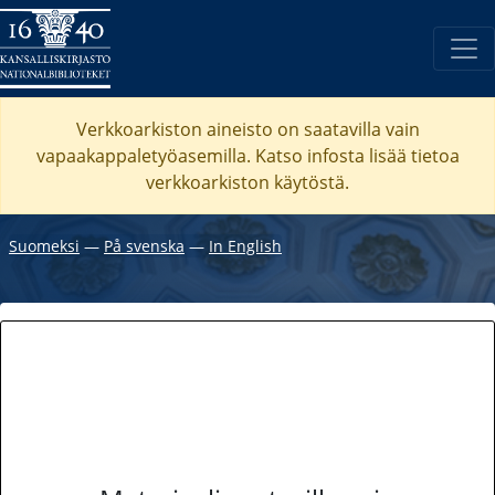
Verkkoarkiston aineisto on saatavilla vain
vapaakappaletyöasemilla. Katso
infosta
lisää tietoa
verkkoarkiston käytöstä.
Suomeksi
―
På svenska
―
In English