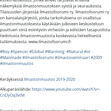
näkemyksiä ilmastonmuutoksen syistä ja seurauksista.
Tilaisuuden järjestää Ilmastofoorumi ry. Ilmastofoorumi ry
on kansalaisjärjestö, jonka tarkoituksena on osallistua
ilmastonmuutoksesta käytävään julkiseen keskusteluun
puuttuen siinä esiintyviin virheisiin ja edistäen tasapuolista
tiedotusta ilmastonmuutosta koskevasta tieteellisestä
tutkimuksesta. www.ilmastofoorumi.fi
#Roy
#Spencer
#Global
#Warming:
#Natural
#or
#Manmade
#ilmastofoorumi
#ilmastoseminaari
#2009
#ilmastonmuutos
Keräyksessä
Ilmastonmuutos 2019-2020
Alkuperäislähde:
https://www.youtube.com/watch?v=-
CnDyOq3vtM
Sivun kuvailutiedot ovat peräisin alkuperäislähteestä