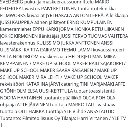
SVEDBERG puku- ja maskeeraussuunnittelu MARJO
FEDERLEY lavastus PÄIVI KETTUNEN tuotantotekniikka
FILMWORKS kuvaajat JYRI HAKALA ANTON LEPPÄLÄ leikkaaja
JUSSI KAUPPILA äänen jälkityöt ERNO KUMPULAINEN
kameramiehet EPPU KÄRKI JORMA HONKA RETU LIIKANEN
JOKKE KIRMONEN äänittäjät JUSSI TERVO TUOMAS VAHTERA
lavasterakennus KULISSIMO JUKKA ANTTONEN ANSSI
UUSNÄKKI KARITA RAIKAMO TEEMU LAMMI kuvaussihteeri
SAILA NORDBLOM maskeeraaja HEIDI KJELLMAN MIIKA
KEMPPAINEN / MAKE UP SCHOOL MAKER RAILI SAJAKORPI /
MAKE UP SCHOOL MAKER SAARA RÄISÄNEN / MAKE UP
SCHOOL MAKER MIRA LEHTI / MAKE UP SCHOOL MAKER
rekvisitööri KATARIINA JÄRVI catering TINI MARJAMÄKI AFFE
GRÖNHOLM ELSA UUSI-KERTTULA tuotantoassistentti
NOORA HAATAINEN tuotantopäällikkö OLGA POHJOLA
ohjaaja ATTE JÄRVINEN tuottaja MARKO TALLI vastaava
tuottaja OLLI HAIKKA tuottaja YLE Viihde ANSSI AUTIO
Tuotanto: Filmiteollisuus Oy Tilaaja: Harri Virtanen / YLE TV
1