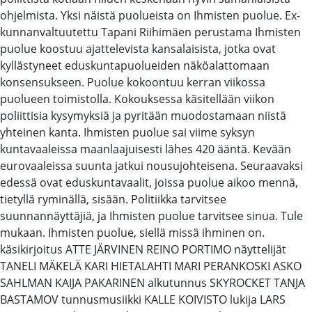
ohjelmista. Yksi näistä puolueista on Ihmisten puolue. Ex-
kunnanvaltuutettu Tapani Riihimäen perustama Ihmisten
puolue koostuu ajattelevista kansalaisista, jotka ovat
kyllästyneet eduskuntapuolueiden näköalattomaan
konsensukseen. Puolue kokoontuu kerran viikossa
puolueen toimistolla. Kokouksessa käsitellään viikon
poliittisia kysymyksiä ja pyritään muodostamaan niistä
yhteinen kanta. Ihmisten puolue sai viime syksyn
kuntavaaleissa maanlaajuisesti lähes 420 ääntä. Kevään
eurovaaleissa suunta jatkui nousujohteisena. Seuraavaksi
edessä ovat eduskuntavaalit, joissa puolue aikoo mennä,
tietyllä ryminällä, sisään. Politiikka tarvitsee
suunnannäyttäjiä, ja Ihmisten puolue tarvitsee sinua. Tule
mukaan. Ihmisten puolue, siellä missä ihminen on.
käsikirjoitus ATTE JÄRVINEN REINO PORTIMO näyttelijät
TANELI MÄKELÄ KARI HIETALAHTI MARI PERANKOSKI ASKO
SAHLMAN KAIJA PAKARINEN alkutunnus SKYROCKET TANJA
BASTAMOV tunnusmusiikki KALLE KOIVISTO lukija LARS