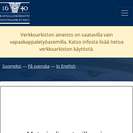
Verkkoarkiston aineisto on saatavilla vain
vapaakappaletyöasemilla. Katso
infosta
lisää tietoa
verkkoarkiston käytöstä.
Suomeksi
―
På svenska
―
In English