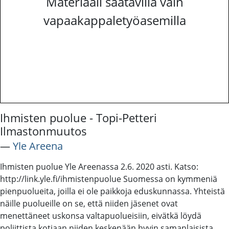
Materiaali saatavilla vain
vapaakappaletyöasemilla
Ihmisten puolue - Topi-Petteri
Ilmastonmuutos
―
Yle Areena
Ihmisten puolue Yle Areenassa 2.6. 2020 asti. Katso:
http://link.yle.fi/ihmistenpuolue Suomessa on kymmeniä
pienpuolueita, joilla ei ole paikkoja eduskunnassa. Yhteistä
näille puolueille on se, että niiden jäsenet ovat
menettäneet uskonsa valtapuolueisiin, eivätkä löydä
poliittista kotiaan niiden keskenään hyvin samanlaisista