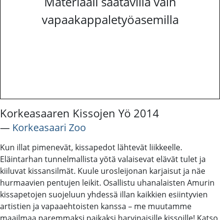
Materiaali saatavilla vain
vapaakappaletyöasemilla
Korkeasaaren Kissojen Yö 2014
―
Korkeasaari Zoo
Kun illat pimenevät, kissapedot lähtevät liikkeelle.
Eläintarhan tunnelmallista yötä valaisevat elävät tulet ja
kiiluvat kissansilmät. Kuule urosleijonan karjaisut ja näe
hurmaavien pentujen leikit. Osallistu uhanalaisten Amurin
kissapetojen suojeluun yhdessä illan kaikkien esiintyvien
artistien ja vapaaehtoisten kanssa – me muutamme
maailmaa paremmaksi paikaksi harvinaisille kissoille! Katso