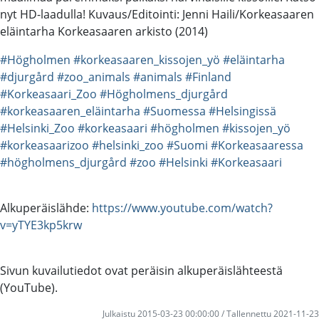
nyt HD-laadulla! Kuvaus/Editointi: Jenni Haili/Korkeasaaren
eläintarha Korkeasaaren arkisto (2014)
#Högholmen
#korkeasaaren_kissojen_yö
#eläintarha
#djurgård
#zoo_animals
#animals
#Finland
#Korkeasaari_Zoo
#Högholmens_djurgård
#korkeasaaren_eläintarha
#Suomessa
#Helsingissä
#Helsinki_Zoo
#korkeasaari
#högholmen
#kissojen_yö
#korkeasaarizoo
#helsinki_zoo
#Suomi
#Korkeasaaressa
#högholmens_djurgård
#zoo
#Helsinki
#Korkeasaari
Alkuperäislähde:
https://www.youtube.com/watch?
v=yTYE3kp5krw
Sivun kuvailutiedot ovat peräisin alkuperäislähteestä
(YouTube).
Julkaistu 2015-03-23 00:00:00 / Tallennettu 2021-11-23