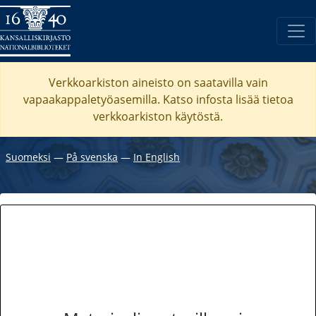
Verkkoarkiston aineisto on saatavilla vain
vapaakappaletyöasemilla. Katso
infosta
lisää tietoa
verkkoarkiston käytöstä.
Suomeksi
―
På svenska
―
In English