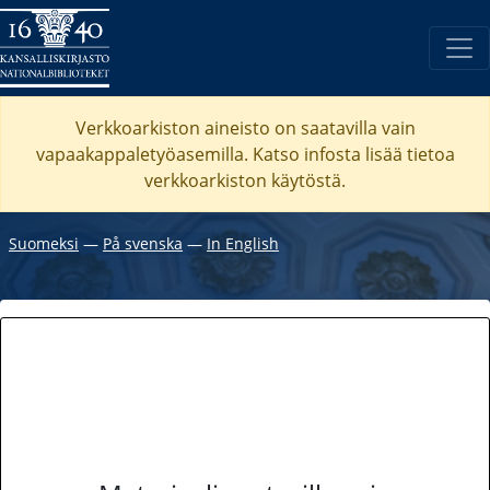
Verkkoarkiston aineisto on saatavilla vain
vapaakappaletyöasemilla. Katso
infosta
lisää tietoa
verkkoarkiston käytöstä.
Suomeksi
―
På svenska
―
In English