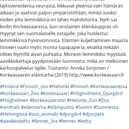
lajitovereidensa seurasta, liikkuvat yleensä vain hämärän
aikaan ja vaativat paljon ympäristöltään, minkä vuoksi
niiden pito lemmikkinä on lähes mahdotonta. Nym sai
kodin Korkeasaaresta, kun virolainen eläinkauppias oli
myynyt sen suomalaiselle ostajalle, joka huolestui
lemmikkinsä hyvinvoinnista. Eläinten kuljettaminen maasta
toiseen vaatii myös monta lupapaperia, eivätkä nekään
olleet Nymillä aivan puhtaita. Monesti lemmikiksi myytäviä
aavikkokettuja pyydystetään luonnosta, mikä on melkoinen
karhunpalvelus lajille. Tuotanto: Annika Sorjonen /
Korkeasaaren eläintarha (2019) http://www.korkeasaari.fi
#Finland
#Finnish_zoo
#Helsinki
#Finnish
#Korkeasaaressa
#Korkeasaari_Zoo
#Korkeasaari
#Högholmens_Djurgård
#Högholmen
#korkeasaarizoo
#Helsinki_Zoo
#Zoo
#animals
#eläintarha
#eläinpuisto
#Suomi
#Suomessa
#Helsingissä
#zoo_animals
#djurgård
#djurpark
#aavikkokettu
#fennec_fox
#fennec
#kettu