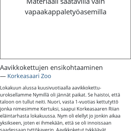
Materiaali saatavilla vain
vapaakappaletyöasemilla
Aavikkokettujen ensikohtaaminen
―
Korkeasaari Zoo
Lokakuun alussa kuusivuotiaalla aavikkokettu-
uroksellamme Nymillä oli jännät paikat. Se haistoi, että
taloon on tullut neiti. Nuori, vasta 1-vuotias kettutyttö
jonka nimesimme Kertuksi, saapui Korkeasaaren Riian
eläintarhasta lokakuussa. Nym oli elellyt jo jonkin aikaa
yksikseen, joten ei ihmekään, että se oli innoissaan
saadessaan tyttökaverin. Aavikkoketut tykkäävät