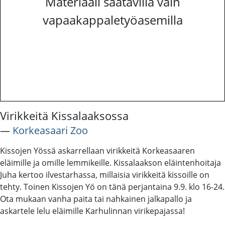
Materiaali saatavilla vain
vapaakappaletyöasemilla
Virikkeitä Kissalaaksossa
―
Korkeasaari Zoo
Kissojen Yössä askarrellaan virikkeitä Korkeasaaren
eläimille ja omille lemmikeille. Kissalaakson eläintenhoitaja
Juha kertoo ilvestarhassa, millaisia virikkeitä kissoille on
tehty. Toinen Kissojen Yö on tänä perjantaina 9.9. klo 16-24.
Ota mukaan vanha paita tai nahkainen jalkapallo ja
askartele lelu eläimille Karhulinnan virikepajassa!