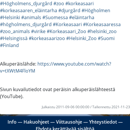
#Högholmens_djurgård
#zoo
#korkeasaari
#korkeasaaren_eläintarha
#djurgård
#Högholmen
#Helsinki
#animals
#Suomessa
#eläintarha
#högholmens_djurgård
#Korkeasaari
#Korkeasaaressa
#zoo_animals
#virike
#Korkeasaari_Zoo
#helsinki_zoo
#Helsingissä
#korkeasaarizoo
#Helsinki_Zoo
#Suomi
#Finland
Alkuperäislähde:
https://www.youtube.com/watch?
v=tXWtM4FloYM
Sivun kuvailutiedot ovat peräisin alkuperäislähteestä
(YouTube).
Julkaistu 2011-09-06 00:00:00 / Tallennettu 2021-11-23
Info
―
Hakuohjeet
―
Viittausohje
―
Yhteystiedot
―
Ehdota kerättävää sisältöä