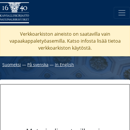
Verkkoarkiston aineisto on saatavilla vain
vapaakappaletyöasemilla. Katso
infosta
lisää tietoa
verkkoarkiston käytöstä.
Suomeksi
―
På svenska
―
In English