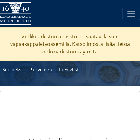
Verkkoarkiston aineisto on saatavilla vain
vapaakappaletyöasemilla. Katso
infosta
lisää tietoa
verkkoarkiston käytöstä.
Suomeksi
―
På svenska
―
In English