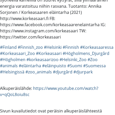
energia varastoituu niihin rasvana. Tuotanto: Annika
Sorjonen / Korkeasaaren eläintarha (2021)
http://www.korkeasaari.fi FB:
https://www.facebook.com/korkeasaarenelaintarha IG:
https://www.instagram.com/korkeasaari TW:
https://twitter.com/korkeasaari
#Finland
#Finnish_zoo
#Helsinki
#Finnish
#Korkeasaaressa
#Korkeasaari_Zoo
#Korkeasaari
#Högholmens_Djurgård
#Högholmen
#korkeasaarizoo
#Helsinki_Zoo
#Zoo
#animals
#eläintarha
#eläinpuisto
#Suomi
#Suomessa
#Helsingissä
#zoo_animals
#djurgård
#djurpark
Alkuperäislähde:
https://www.youtube.com/watch?
v=qQoL8oiu8sc
Sivun kuvailutiedot ovat peräisin alkuperäislähteestä