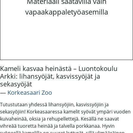
Materiaali saatavilla vain
vapaakappaletyöasemilla
Kameli kasvaa heinästä – Luontokoulu
Arkki: lihansyöjät, kasvissyöjät ja
sekasyöjät
―
Korkeasaari Zoo
Tutustutaan yhdessä lihansyöjiin, kasvissyöjiin ja
sekasyöjiin! Korkeasaaressa kamelit syövät ympäri vuoden
kuivaheinää, oksia ja rehupellettejä. Kesällä ne saavat
vihreää tuoretta heinää ja talvella porkkanaa. Hyvin
syöneellä kamelilla on suuret kyttyrät, sillä ylimääräinen