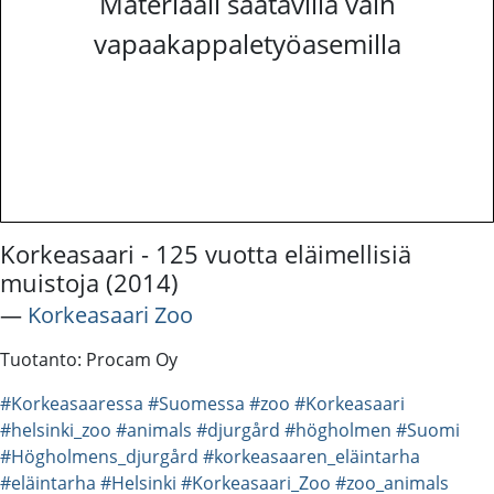
Materiaali saatavilla vain
vapaakappaletyöasemilla
Korkeasaari - 125 vuotta eläimellisiä
muistoja (2014)
―
Korkeasaari Zoo
Tuotanto: Procam Oy
#Korkeasaaressa
#Suomessa
#zoo
#Korkeasaari
#helsinki_zoo
#animals
#djurgård
#högholmen
#Suomi
#Högholmens_djurgård
#korkeasaaren_eläintarha
#eläintarha
#Helsinki
#Korkeasaari_Zoo
#zoo_animals