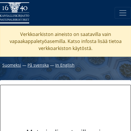
Verkkoarkiston aineisto on saatavilla vain
vapaakappaletyöasemilla. Katso
infosta
lisää tietoa
verkkoarkiston käytöstä.
Suomeksi
―
På svenska
―
In English