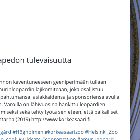
apedon tulevaisuutta
uonnon kaventuneeseen geeniperimään tullaan
inleopardin lajikomiteaan, joka osallistuu
tapahtumansa, asiakkaidensa ja sponsoriensa avulla
 Varoilla on lähivuosina hankittu leopardien
iseksi sekä tehty työtä sen eteen, että paikalliset
tarha (2019) http://www.korkeasaari.fi
gård
#Högholmen
#korkeasaarizoo
#Helsinki_Zoo
jo_cook
#wildcats
#conservation
#amur_leopard