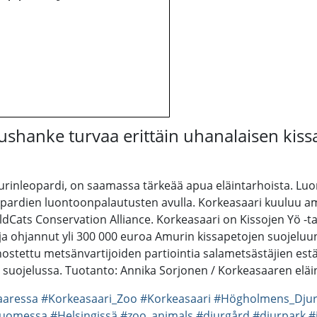
hanke turvaa erittäin uhanalaisen kiss
urinleopardi, on saamassa tärkeää apua eläintarhoista. L
rdien luontoonpalautusten avulla. Korkeasaari kuuluu amur
dCats Conservation Alliance. Korkeasaari on Kissojen Yö -
 ohjannut yli 300 000 euroa Amurin kissapetojen suojeluun.
stettu metsänvartijoiden partiointia salametsästäjien estäm
suojelussa. Tuotanto: Annika Sorjonen / Korkeasaaren eläin
aaressa
#Korkeasaari_Zoo
#Korkeasaari
#Högholmens_Djur
uomessa
#Helsingissä
#zoo_animals
#djurgård
#djurpark
#