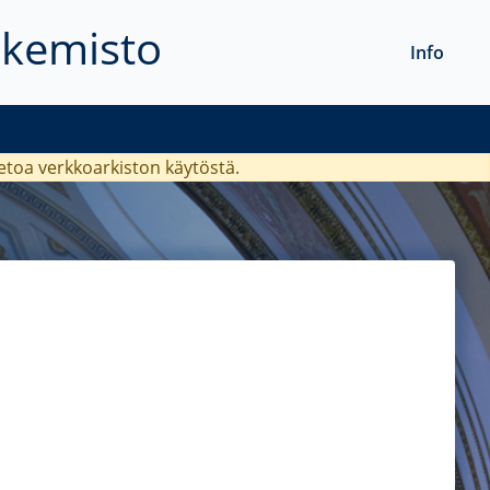
akemisto
Info
ietoa verkkoarkiston käytöstä.