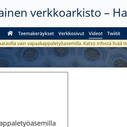
inen verkkoarkisto – H
Teemakeräykset
Verkkosivut
Videot
Twiitit
aatavilla vain vapaakappaletyöasemilla. Katso
infosta
lisää t
kappaletyöasemilla