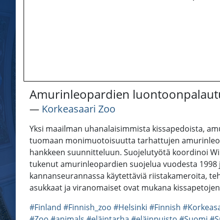
Amurinleopardien luontoonpalautus
―
Korkeasaari Zoo
Yksi maailman uhanalaisimmista kissapedoista, am
tuomaan monimuotoisuutta tarhattujen amurinleopa
hankkeen suunnitteluun. Suojelutyötä koordinoi Wil
tukenut amurinleopardien suojelua vuodesta 1998 ja
kannanseurannassa käytettäviä riistakameroita, teho
asukkaat ja viranomaiset ovat mukana kissapetojen 
#Finland
#Finnish_zoo
#Helsinki
#Finnish
#Korkeas
#Zoo
#animals
#eläintarha
#eläinpuisto
#Suomi
#S