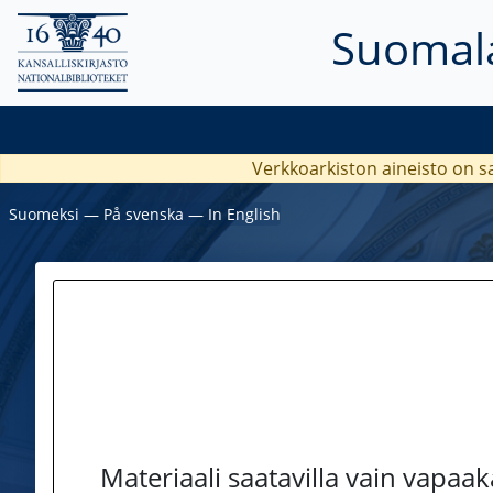
Suomala
Verkkoarkiston aineisto on s
Suomeksi
―
På svenska
―
In English
Materiaali saatavilla vain vapaa