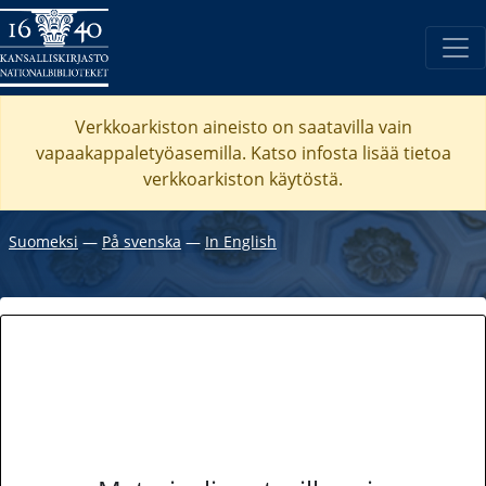
Verkkoarkiston aineisto on saatavilla vain
vapaakappaletyöasemilla. Katso
infosta
lisää tietoa
verkkoarkiston käytöstä.
Suomeksi
―
På svenska
―
In English