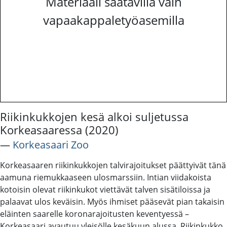
Materiaali saatavilla vain
vapaakappaletyöasemilla
Riikinkukkojen kesä alkoi suljetussa
Korkeasaaressa (2020)
―
Korkeasaari Zoo
Korkeasaaren riikinkukkojen talvirajoitukset päättyivät tänä
aamuna riemukkaaseen ulosmarssiin. Intian viidakoista
kotoisin olevat riikinkukot viettävät talven sisätiloissa ja
palaavat ulos keväisin. Myös ihmiset pääsevät pian takaisin
eläinten saarelle koronarajoitusten keventyessä –
Korkeasaari avautuu yleisölle kesäkuun alussa. Riikinkukko