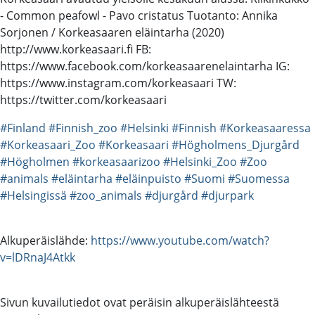
- Common peafowl - Pavo cristatus Tuotanto: Annika
Sorjonen / Korkeasaaren eläintarha (2020)
http://www.korkeasaari.fi FB:
https://www.facebook.com/korkeasaarenelaintarha IG:
https://www.instagram.com/korkeasaari TW:
https://twitter.com/korkeasaari
#Finland
#Finnish_zoo
#Helsinki
#Finnish
#Korkeasaaressa
#Korkeasaari_Zoo
#Korkeasaari
#Högholmens_Djurgård
#Högholmen
#korkeasaarizoo
#Helsinki_Zoo
#Zoo
#animals
#eläintarha
#eläinpuisto
#Suomi
#Suomessa
#Helsingissä
#zoo_animals
#djurgård
#djurpark
Alkuperäislähde:
https://www.youtube.com/watch?
v=lDRnaJ4Atkk
Sivun kuvailutiedot ovat peräisin alkuperäislähteestä