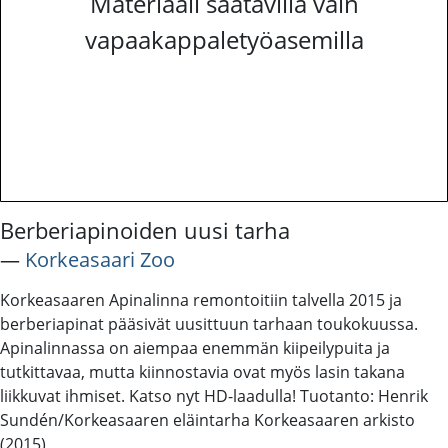
Materiaali saatavilla vain
vapaakappaletyöasemilla
Berberiapinoiden uusi tarha
―
Korkeasaari Zoo
Korkeasaaren Apinalinna remontoitiin talvella 2015 ja
berberiapinat pääsivät uusittuun tarhaan toukokuussa.
Apinalinnassa on aiempaa enemmän kiipeilypuita ja
tutkittavaa, mutta kiinnostavia ovat myös lasin takana
liikkuvat ihmiset. Katso nyt HD-laadulla! Tuotanto: Henrik
Sundén/Korkeasaaren eläintarha Korkeasaaren arkisto
(2015)