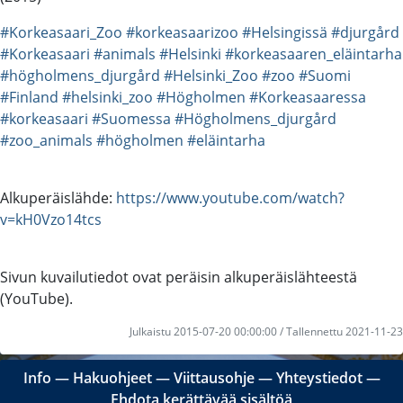
#Korkeasaari_Zoo
#korkeasaarizoo
#Helsingissä
#djurgård
#Korkeasaari
#animals
#Helsinki
#korkeasaaren_eläintarha
#högholmens_djurgård
#Helsinki_Zoo
#zoo
#Suomi
#Finland
#helsinki_zoo
#Högholmen
#Korkeasaaressa
#korkeasaari
#Suomessa
#Högholmens_djurgård
#zoo_animals
#högholmen
#eläintarha
Alkuperäislähde:
https://www.youtube.com/watch?
v=kH0Vzo14tcs
Sivun kuvailutiedot ovat peräisin alkuperäislähteestä
(YouTube).
Julkaistu 2015-07-20 00:00:00 / Tallennettu 2021-11-23
Info
―
Hakuohjeet
―
Viittausohje
―
Yhteystiedot
―
Ehdota kerättävää sisältöä