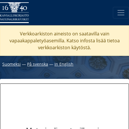
Verkkoarkiston aineisto on saatavilla vain
vapaakappaletyöasemilla. Katso
infosta
lisää tietoa
verkkoarkiston käytöstä.
Suomeksi
―
På svenska
―
In English