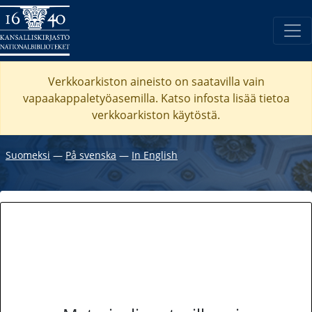
Verkkoarkiston aineisto on saatavilla vain
vapaakappaletyöasemilla. Katso
infosta
lisää tietoa
verkkoarkiston käytöstä.
Suomeksi
―
På svenska
―
In English