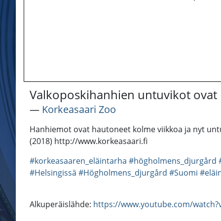
Valkoposkihanhien untuvikot ovat
―
Korkeasaari Zoo
Hanhiemot ovat hautoneet kolme viikkoa ja nyt untu
(2018) http://www.korkeasaari.fi
#korkeasaaren_eläintarha
#högholmens_djurgård
#Helsingissä
#Högholmens_djurgård
#Suomi
#eläi
Alkuperäislähde:
https://www.youtube.com/watch