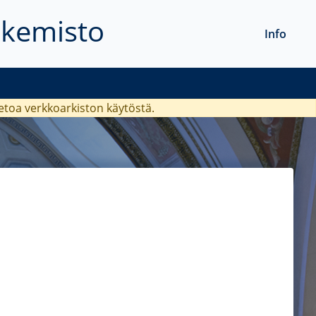
akemisto
Info
ietoa verkkoarkiston käytöstä.