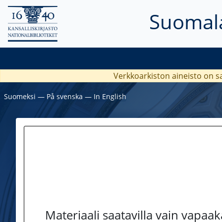
Suomala
Verkkoarkiston aineisto on s
Suomeksi
―
På svenska
―
In English
Materiaali saatavilla vain vapaa