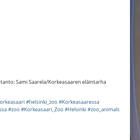
otanto: Sami Saarela/Korkeasaaren eläintarha
orkeasaari
#helsinki_zoo
#Korkeasaaressa
ssa
#zoo
#Korkeasaari_Zoo
#Helsinki
#zoo_animals