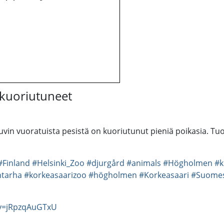
 kuoriutuneet
vin vuoratuista pesistä on kuoriutunut pieniä poikasia. Tu
#Finland
#Helsinki_Zoo
#djurgård
#animals
#Högholmen
#k
ntarha
#korkeasaarizoo
#högholmen
#Korkeasaari
#Suome
?v=jRpzqAuGTxU