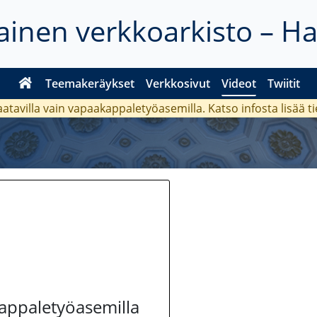
inen verkkoarkisto – H
Teemakeräykset
Verkkosivut
Videot
Twiitit
aatavilla vain vapaakappaletyöasemilla. Katso
infosta
lisää t
kappaletyöasemilla