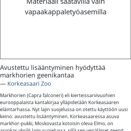
Materiaali saatavilla vain
vapaakappaletyöasemilla
Avustettu lisääntyminen hyödyttää
markhorien geenikantaa
―
Korkeasaari Zoo
Markhorien (Capra falconeri) eli kierteissarvivuohien
eurooppalaista kantakirjaa ylläpidetään Korkeasaaren
eläintarhassa. Nyt lajin suojelussa on otettu käyttöön uusi
keino: avustettu lisääntyminen. Korkeasaaressa asuva
markhor-pukki, Moskovasta kotoisin oleva Elmo, on
arvokas yksilö lajin suojelussa, sillä sen venäläiset geenit