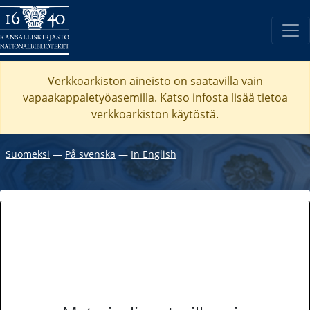
Verkkoarkiston aineisto on saatavilla vain
vapaakappaletyöasemilla. Katso
infosta
lisää tietoa
verkkoarkiston käytöstä.
Suomeksi
―
På svenska
―
In English