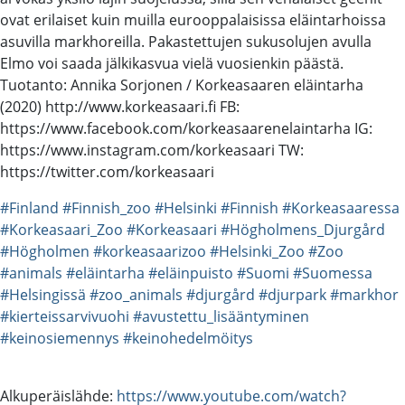
ovat erilaiset kuin muilla eurooppalaisissa eläintarhoissa
asuvilla markhoreilla. Pakastettujen sukusolujen avulla
Elmo voi saada jälkikasvua vielä vuosienkin päästä.
Tuotanto: Annika Sorjonen / Korkeasaaren eläintarha
(2020) http://www.korkeasaari.fi FB:
https://www.facebook.com/korkeasaarenelaintarha IG:
https://www.instagram.com/korkeasaari TW:
https://twitter.com/korkeasaari
#Finland
#Finnish_zoo
#Helsinki
#Finnish
#Korkeasaaressa
#Korkeasaari_Zoo
#Korkeasaari
#Högholmens_Djurgård
#Högholmen
#korkeasaarizoo
#Helsinki_Zoo
#Zoo
#animals
#eläintarha
#eläinpuisto
#Suomi
#Suomessa
#Helsingissä
#zoo_animals
#djurgård
#djurpark
#markhor
#kierteissarvivuohi
#avustettu_lisääntyminen
#keinosiemennys
#keinohedelmöitys
Alkuperäislähde:
https://www.youtube.com/watch?