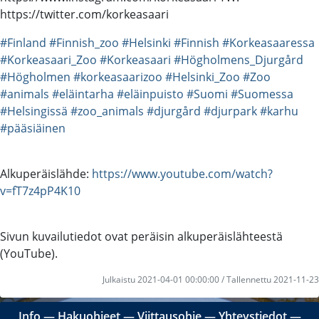
https://twitter.com/korkeasaari
#Finland
#Finnish_zoo
#Helsinki
#Finnish
#Korkeasaaressa
#Korkeasaari_Zoo
#Korkeasaari
#Högholmens_Djurgård
#Högholmen
#korkeasaarizoo
#Helsinki_Zoo
#Zoo
#animals
#eläintarha
#eläinpuisto
#Suomi
#Suomessa
#Helsingissä
#zoo_animals
#djurgård
#djurpark
#karhu
#pääsiäinen
Alkuperäislähde:
https://www.youtube.com/watch?
v=fT7z4pP4K10
Sivun kuvailutiedot ovat peräisin alkuperäislähteestä
(YouTube).
Julkaistu 2021-04-01 00:00:00 / Tallennettu 2021-11-23
Info
―
Hakuohjeet
―
Viittausohje
―
Yhteystiedot
―