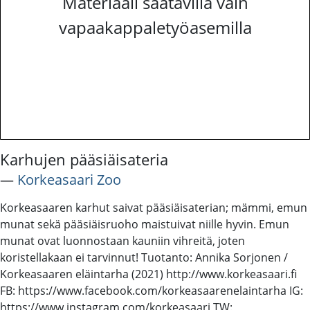
Materiaali saatavilla vain
vapaakappaletyöasemilla
Karhujen pääsiäisateria
―
Korkeasaari Zoo
Korkeasaaren karhut saivat pääsiäisaterian; mämmi, emun
munat sekä pääsiäisruoho maistuivat niille hyvin. Emun
munat ovat luonnostaan kauniin vihreitä, joten
koristellakaan ei tarvinnut! Tuotanto: Annika Sorjonen /
Korkeasaaren eläintarha (2021) http://www.korkeasaari.fi
FB: https://www.facebook.com/korkeasaarenelaintarha IG:
https://www.instagram.com/korkeasaari TW: