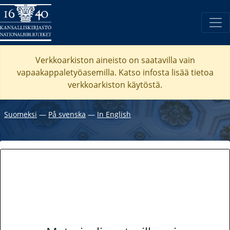
Verkkoarkiston aineisto on saatavilla vain
vapaakappaletyöasemilla. Katso
infosta
lisää tietoa
verkkoarkiston käytöstä.
Suomeksi
―
På svenska
―
In English