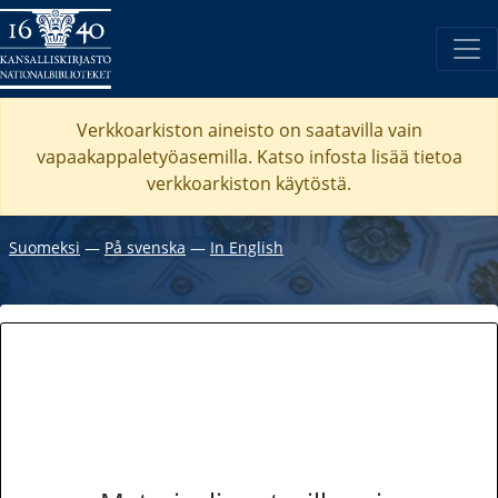
Verkkoarkiston aineisto on saatavilla vain
vapaakappaletyöasemilla. Katso
infosta
lisää tietoa
verkkoarkiston käytöstä.
Suomeksi
―
På svenska
―
In English