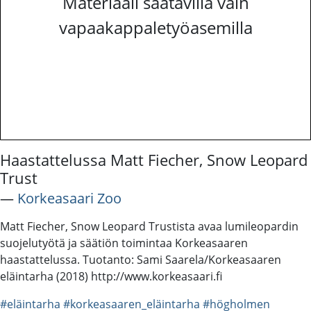
Materiaali saatavilla vain
vapaakappaletyöasemilla
Haastattelussa Matt Fiecher, Snow Leopard
Trust
―
Korkeasaari Zoo
Matt Fiecher, Snow Leopard Trustista avaa lumileopardin
suojelutyötä ja säätiön toimintaa Korkeasaaren
haastattelussa. Tuotanto: Sami Saarela/Korkeasaaren
eläintarha (2018) http://www.korkeasaari.fi
#eläintarha
#korkeasaaren_eläintarha
#högholmen