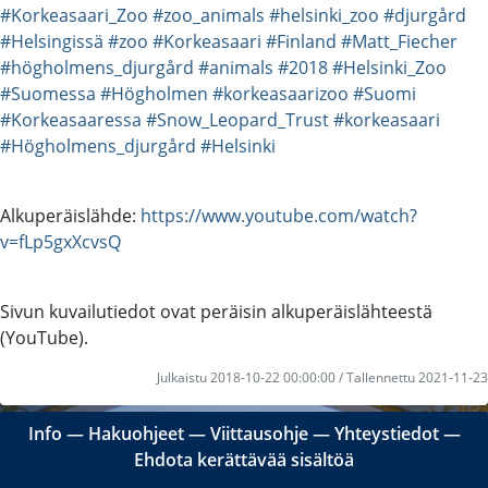
#Korkeasaari_Zoo
#zoo_animals
#helsinki_zoo
#djurgård
#Helsingissä
#zoo
#Korkeasaari
#Finland
#Matt_Fiecher
#högholmens_djurgård
#animals
#2018
#Helsinki_Zoo
#Suomessa
#Högholmen
#korkeasaarizoo
#Suomi
#Korkeasaaressa
#Snow_Leopard_Trust
#korkeasaari
#Högholmens_djurgård
#Helsinki
Alkuperäislähde:
https://www.youtube.com/watch?
v=fLp5gxXcvsQ
Sivun kuvailutiedot ovat peräisin alkuperäislähteestä
(YouTube).
Julkaistu 2018-10-22 00:00:00 / Tallennettu 2021-11-23
Info
―
Hakuohjeet
―
Viittausohje
―
Yhteystiedot
―
Ehdota kerättävää sisältöä