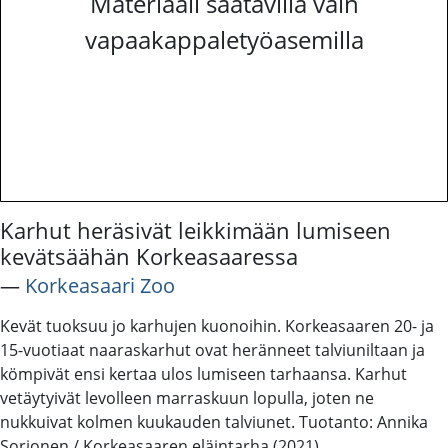
Materiaali saatavilla vain
vapaakappaletyöasemilla
Karhut heräsivät leikkimään lumiseen
kevätsäähän Korkeasaaressa
―
Korkeasaari Zoo
Kevät tuoksuu jo karhujen kuonoihin. Korkeasaaren 20- ja
15-vuotiaat naaraskarhut ovat heränneet talviuniltaan ja
kömpivät ensi kertaa ulos lumiseen tarhaansa. Karhut
vetäytyivät levolleen marraskuun lopulla, joten ne
nukkuivat kolmen kuukauden talviunet. Tuotanto: Annika
Sorjonen / Korkeasaaren eläintarha (2021)