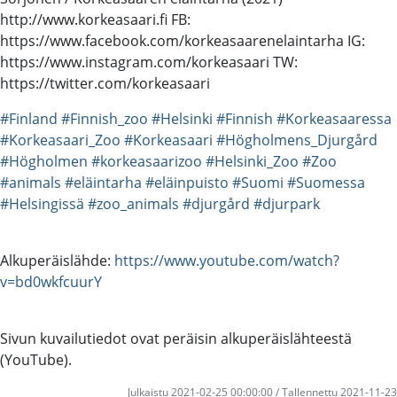
http://www.korkeasaari.fi FB:
https://www.facebook.com/korkeasaarenelaintarha IG:
https://www.instagram.com/korkeasaari TW:
https://twitter.com/korkeasaari
#Finland
#Finnish_zoo
#Helsinki
#Finnish
#Korkeasaaressa
#Korkeasaari_Zoo
#Korkeasaari
#Högholmens_Djurgård
#Högholmen
#korkeasaarizoo
#Helsinki_Zoo
#Zoo
#animals
#eläintarha
#eläinpuisto
#Suomi
#Suomessa
#Helsingissä
#zoo_animals
#djurgård
#djurpark
Alkuperäislähde:
https://www.youtube.com/watch?
v=bd0wkfcuurY
Sivun kuvailutiedot ovat peräisin alkuperäislähteestä
(YouTube).
Julkaistu 2021-02-25 00:00:00 / Tallennettu 2021-11-23