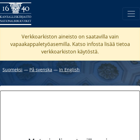
Verkkoarkiston aineisto on saatavilla vain
vapaakappaletyöasemilla. Katso
infosta
lisää tietoa
verkkoarkiston käytöstä.
Suomeksi
―
På svenska
―
In English