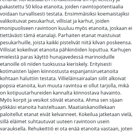
pakastettu 50 kiloa etanoita, joiden ravintopotentiaalia
voidaan turvallisesti testata. Ensimmäisiksi koemaistajiksi
valikoituivat pesukarhut, villisiat ja karhut, joiden
monipuoliseen ravintoon kuuluu myös etanoita, joskaan ei
tiettävästi tämä etanalaji. Parhaiten etanat maistuivat
pesukarhuille, joista kaikki pistelivät niitä kilvan poskeensa.
Villisiat kokeilivat etanoita pähkinöiden loputtua. Karhujen
mielestä paras käyttö hunajavedessä marinoiduille
etanoille oli niiden tuoksussa kieriskely. Erityisesti
kotimaisten lajien kiinnostusta espanjansiruetanoita
kohtaan haluttiin testata. Villieläinsairaalan siilit alkoivat
popsia etanoita, kun muuta ravintoa ei ollut tarjolla, mikä
on kotipuutarhureiden kannalta kiinnostava havainto.
Myös korpit ja vesikot söivät etanoita. Ahma sen sijaan
yökkäsi etanoita haisteltuaan. Maatiaiskanoillekaan
paloitellut etanat eivät kelvanneet. Kokeilua jatketaan vielä,
sillä eläimet suhtautuvat uuteen ravintoon usein
varauksella. Rehukeittiö ei ota enää etanoita vastaan, joten