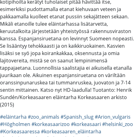
kotipihoilta kerätyt tuholaiset pitää hävittää itse,
esimerkiksi pudottamalla etanat kiehuvaan veteen ja
pakkaamalla kuolleet etanat pussiin sekajätteen sekaan.
Mikäli etanoille tulee eläintarhassa lisätarvetta,
keruutalkoita järjestetään yhteistyössä rakennusviraston
kanssa. Espanjansiruetana on levinnyt Suomeen nopeasti.
Se lisääntyy tehokkaasti ja on kaikkiruokainen. Kasvien
lisäksi se syö jopa koirankakkaa, oksennusta ja omia
lajitovereita, mistä se on saanut lempinimensä
tappajaetana. Luonnollisia saalistajia ei aikuisella etanalla
juurikaan ole. Aikuinen espanjansiruetana on väriltään
oranssinpunaruskea tai tummanruskea, juovaton ja 7-14
sentin mittainen. Katso nyt HD-laadulla! Tuotanto: Henrik
Sundén/Korkeasaaren eläintarha Korkeasaaren arkisto
(2015)
#eläintarha
#zoo_animals
#Spanish_slug
#Arion_vulgaris
#Högholmen
#korkeasaarizoo
#korkeasaari
#helsinki_zoo
#Korkeasaaressa
#korkeasaaren_eläintarha