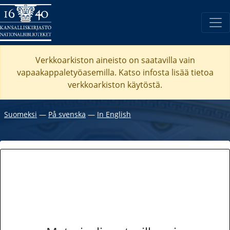
Verkkoarkiston aineisto on saatavilla vain
vapaakappaletyöasemilla. Katso
infosta
lisää tietoa
verkkoarkiston käytöstä.
Suomeksi
―
På svenska
―
In English