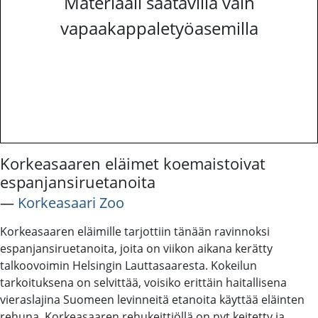
Materiaali saatavilla vain
vapaakappaletyöasemilla
Korkeasaaren eläimet koemaistoivat
espanjansiruetanoita
―
Korkeasaari Zoo
Korkeasaaren eläimille tarjottiin tänään ravinnoksi
espanjansiruetanoita, joita on viikon aikana kerätty
talkoovoimin Helsingin Lauttasaaresta. Kokeilun
tarkoituksena on selvittää, voisiko erittäin haitallisena
vieraslajina Suomeen levinneitä etanoita käyttää eläinten
rehuna. Korkeasaaren rehukeittiöllä on nyt keitetty ja