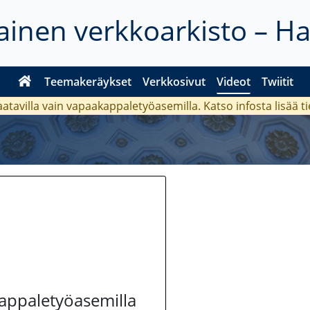
inen verkkoarkisto – H
Teemakeräykset
Verkkosivut
Videot
Twiitit
aatavilla vain vapaakappaletyöasemilla. Katso
infosta
lisää t
kappaletyöasemilla