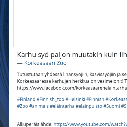
Karhu syö paljon muutakin kuin liha
―
Korkeasaari Zoo
Tutustutaan yhdessä lihansyöjiin, kasvissyöjiin ja s
Korkeasaaressa karhujen herkkua on vesimelonit! Tu
https://www.facebook.com/korkeasaarenelaintarha 
#Finland
#Finnish_zoo
#Helsinki
#Finnish
#Korkeas
#Zoo
#animals
#eläintarha
#eläinpuisto
#Suomi
#S
Alkuperäislähde:
https://www.youtube.com/watch?