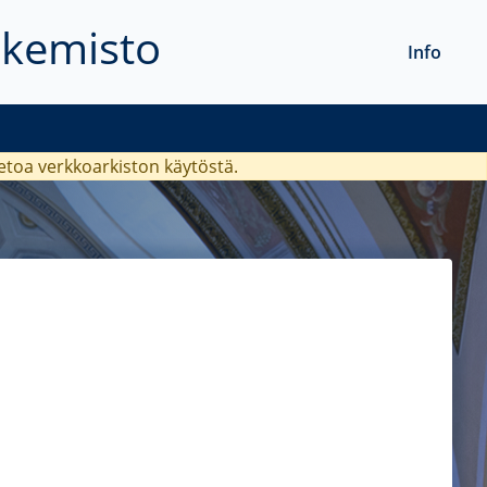
akemisto
Info
ietoa verkkoarkiston käytöstä.