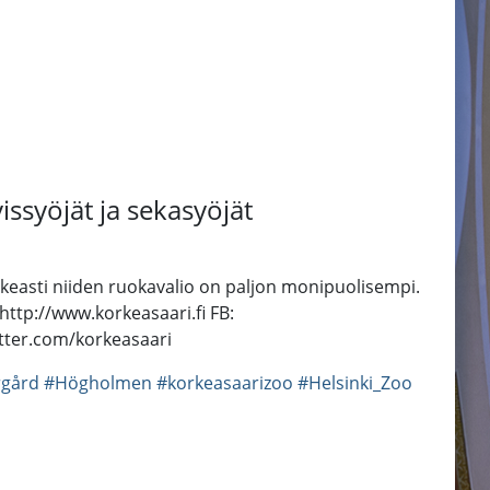
ssyöjät ja sekasyöjät
oikeasti niiden ruokavalio on paljon monipuolisempi.
ttp://www.korkeasaari.fi FB:
tter.com/korkeasaari
gård
#Högholmen
#korkeasaarizoo
#Helsinki_Zoo