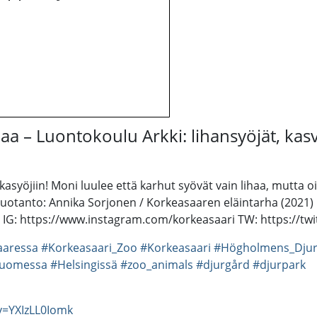
a – Luontokoulu Arkki: lihansyöjät, kasvi
ekasyöjiin! Moni luulee että karhut syövät vain lihaa, mutta 
otanto: Annika Sorjonen / Korkeasaaren eläintarha (2021) h
IG: https://www.instagram.com/korkeasaari TW: https://twi
aaressa
#Korkeasaari_Zoo
#Korkeasaari
#Högholmens_Djur
uomessa
#Helsingissä
#zoo_animals
#djurgård
#djurpark
v=YXIzLL0Iomk