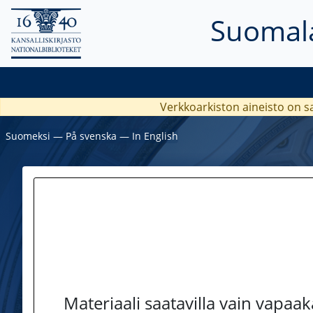
Suomala
Verkkoarkiston aineisto on s
Suomeksi
―
På svenska
―
In English
Materiaali saatavilla vain vapaa