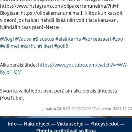
https://www.instagram.com/olipakerranunelma/?hl=fi
Blogissa, https://olipakerranunelma.fi Kiitos kun katsoit
videon! Jos haluat nähdä lisää niin voit tilata kanavan.
Nähdään taas pian! -Netta-
#Vlogi
#Vauva
#Sisustus
#eläintarha
#korkeasaari
#zoo
#eläimet
#karhu
#tiikeri
#pöllö
Alkuperäislähde:
https://www.youtube.com/watch?v=WW-
KyJbF_QM
Sivun kuvailutiedot ovat peräisin alkuperäislähteestä
(YouTube).
Julkaistu 2019-07-04 00:00:00 / Tallennettu 2021-11-23
Info
―
Hakuohjeet
―
Viittausohje
―
Yhteystiedot
―
Ehdota kerättävää sisältöä