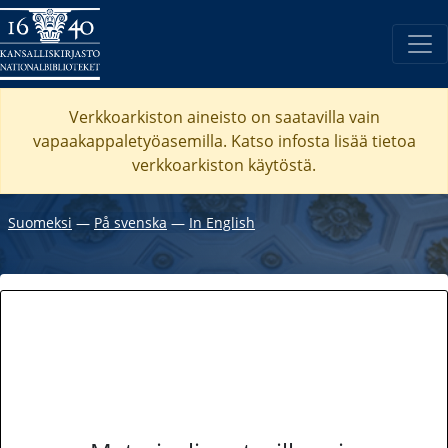
Verkkoarkiston aineisto on saatavilla vain
vapaakappaletyöasemilla. Katso
infosta
lisää tietoa
verkkoarkiston käytöstä.
Suomeksi
―
På svenska
―
In English