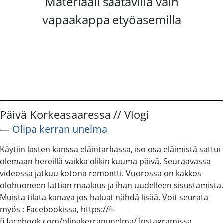
Materiaali saatavilla vain
vapaakappaletyöasemilla
Päivä Korkeasaaressa // Vlogi
―
Olipa kerran unelma
Käytiin lasten kanssa eläintarhassa, iso osa eläimistä sattui
olemaan hereillä vaikka olikin kuuma päivä. Seuraavassa
videossa jatkuu kotona remontti. Vuorossa on kakkos
olohuoneen lattian maalaus ja ihan uudelleen sisustamista.
Muista tilata kanava jos haluat nähdä lisää. Voit seurata
myös : Facebookissa, https://fi-
fi.facebook.com/olipakerranunelma/ Instagramissa,