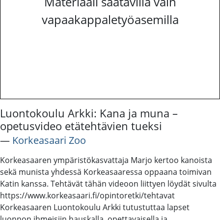
Materiaali saatavilla vain
vapaakappaletyöasemilla
Luontokoulu Arkki: Kana ja muna –
opetusvideo etätehtävien tueksi
―
Korkeasaari Zoo
Korkeasaaren ympäristökasvattaja Marjo kertoo kanoista
sekä munista yhdessä Korkeasaaressa oppaana toimivan
Katin kanssa. Tehtävät tähän videoon liittyen löydät sivulta
https://www.korkeasaari.fi/opintoretki/tehtavat
Korkeasaaren Luontokoulu Arkki tutustuttaa lapset
luonnon ihmeisiin hauskalla, opettavaisella ja