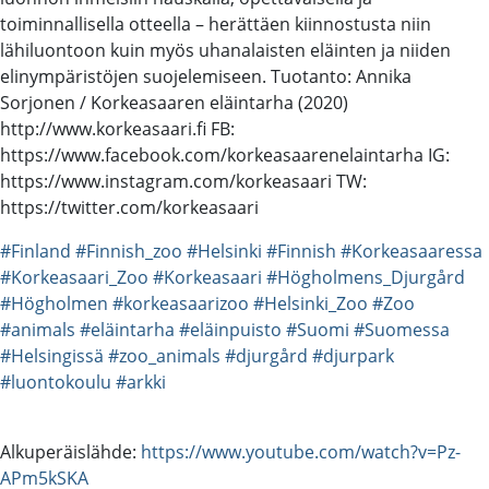
toiminnallisella otteella – herättäen kiinnostusta niin
lähiluontoon kuin myös uhanalaisten eläinten ja niiden
elinympäristöjen suojelemiseen. Tuotanto: Annika
Sorjonen / Korkeasaaren eläintarha (2020)
http://www.korkeasaari.fi FB:
https://www.facebook.com/korkeasaarenelaintarha IG:
https://www.instagram.com/korkeasaari TW:
https://twitter.com/korkeasaari
#Finland
#Finnish_zoo
#Helsinki
#Finnish
#Korkeasaaressa
#Korkeasaari_Zoo
#Korkeasaari
#Högholmens_Djurgård
#Högholmen
#korkeasaarizoo
#Helsinki_Zoo
#Zoo
#animals
#eläintarha
#eläinpuisto
#Suomi
#Suomessa
#Helsingissä
#zoo_animals
#djurgård
#djurpark
#luontokoulu
#arkki
Alkuperäislähde:
https://www.youtube.com/watch?v=Pz-
APm5kSKA