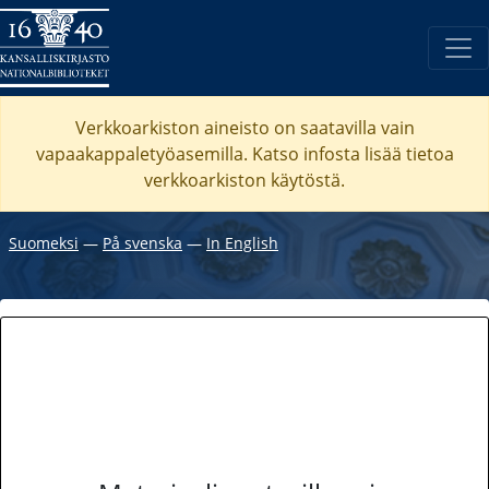
Verkkoarkiston aineisto on saatavilla vain
vapaakappaletyöasemilla. Katso
infosta
lisää tietoa
verkkoarkiston käytöstä.
Suomeksi
―
På svenska
―
In English