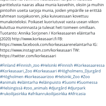
parittelusta naaras alkaa munia kasveihin, oksiin ja muihin
pintoihin useita sarjoja munia, joiden ympärille se erittää
tahmean suojakuoren, joka kuivuessaan kovettuu
munakoteloksi. Poikaset kuoriutuvat vasta usean viikon
kuluttua muninnasta ja tulevat heti toimeen omillaan.
Tuotanto: Annika Sorjonen / Korkeasaaren eläintarha
(2020) http://www.korkeasaari.fi FB:
https://www.facebook.com/korkeasaarenelaintarha IG:
https://www.instagram.com/korkeasaari TW:
https://twitter.com/korkeasaari
#Finland
#Finnish_zoo
#Helsinki
#Finnish
#Korkeasaaressa
#Korkeasaari_Zoo
#Korkeasaari
#Högholmens_Djurgård
#Högholmen
#korkeasaarizoo
#Helsinki_Zoo
#Zoo
#animals
#eläintarha
#eläinpuisto
#Suomi
#Suomessa
#Helsingissä
#zoo_animals
#djurgård
#djurpark
#rukoilijasirkka
#afrikanrukoilijasirkka
#Africasia