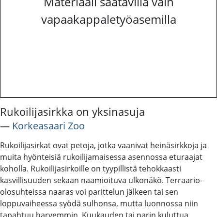
Materiaali saatavilla vain
vapaakappaletyöasemilla
Rukoilijasirkka on yksinasuja
―
Korkeasaari Zoo
Rukoilijasirkat ovat petoja, jotka vaanivat heinäsirkkoja ja
muita hyönteisiä rukoilijamaisessa asennossa eturaajat
koholla. Rukoilijasirkoille on tyypillistä tehokkaasti
kasvillisuuden sekaan naamioituva ulkonäkö. Terraario-
olosuhteissa naaras voi parittelun jälkeen tai sen
loppuvaiheessa syödä sulhonsa, mutta luonnossa niin
tapahtuu harvemmin. Kuukauden tai parin kuluttua