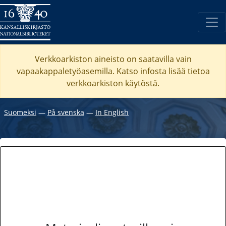
Verkkoarkiston aineisto on saatavilla vain
vapaakappaletyöasemilla. Katso
infosta
lisää tietoa
verkkoarkiston käytöstä.
Suomeksi
―
På svenska
―
In English