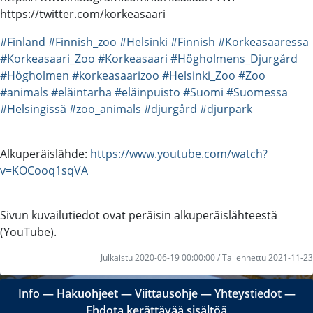
https://twitter.com/korkeasaari
#Finland
#Finnish_zoo
#Helsinki
#Finnish
#Korkeasaaressa
#Korkeasaari_Zoo
#Korkeasaari
#Högholmens_Djurgård
#Högholmen
#korkeasaarizoo
#Helsinki_Zoo
#Zoo
#animals
#eläintarha
#eläinpuisto
#Suomi
#Suomessa
#Helsingissä
#zoo_animals
#djurgård
#djurpark
Alkuperäislähde:
https://www.youtube.com/watch?
v=KOCooq1sqVA
Sivun kuvailutiedot ovat peräisin alkuperäislähteestä
(YouTube).
Julkaistu 2020-06-19 00:00:00 / Tallennettu 2021-11-23
Info
―
Hakuohjeet
―
Viittausohje
―
Yhteystiedot
―
Ehdota kerättävää sisältöä