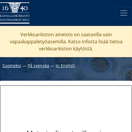
Verkkoarkiston aineisto on saatavilla vain
vapaakappaletyöasemilla. Katso
infosta
lisää tietoa
verkkoarkiston käytöstä.
Suomeksi
―
På svenska
―
In English