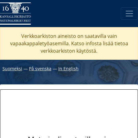
Verkkoarkiston aineisto on saatavilla vain
vapaakappaletyöasemilla. Katso
infosta
lisää tietoa
verkkoarkiston käytöstä.
Suomeksi
―
På svenska
―
In English