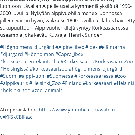
luontoon Itävallan Alpeille useita kymmeniä yksilöitä 1990-
2000-luvuilla. Nykyään alppivuohilla menee luonnossa
jälleen varsin hyvin, vaikka se 1800-luvulla oli lähes hävitetty
sukupuuttoon. Alppivuohenkilejä syntyy Korkeasaaressa
useampia joka kevät. Kuvaaja: Henrik Sunden
#Högholmens_djurgård
#Alpine_ibex
#ibex
#eläintarha
#djurgård
#Högholmen
#Capra_ibex
#korkeasaaren_eläintarha
#Korkeasaari
#Korkeasaari_Zoo
#Helsingissä
#korkeasaarizoo
#högholmens_djurgård
#Suomi
#alppivuohi
#Suomessa
#Korkeasaaressa
#zoo
#alppikauris
#Helsinki_Zoo
#Finland
#korkeasaari
#Helsinki
#helsinki_zoo
#zoo_animals
Alkuperäislähde:
https://www.youtube.com/watch?
v=KFSkCBlFazc