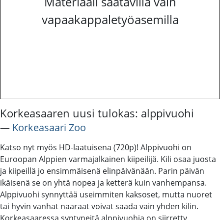
Materiaali saatavilla vain
vapaakappaletyöasemilla
Korkeasaaren uusi tulokas: alppivuohi
―
Korkeasaari Zoo
Katso nyt myös HD-laatuisena (720p)! Alppivuohi on
Euroopan Alppien varmajalkainen kiipeilijä. Kili osaa juosta
ja kiipeillä jo ensimmäisenä elinpäivänään. Parin päivän
ikäisenä se on yhtä nopea ja ketterä kuin vanhempansa.
Alppivuohi synnyttää useimmiten kaksoset, mutta nuoret
tai hyvin vanhat naaraat voivat saada vain yhden kilin.
Korkeasaaressa syntyneitä alppivuohia on siirretty