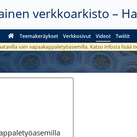
inen verkkoarkisto – H
Teemakeräykset
Verkkosivut
Videot
Twiitit
aatavilla vain vapaakappaletyöasemilla. Katso
infosta
lisää t
kappaletyöasemilla