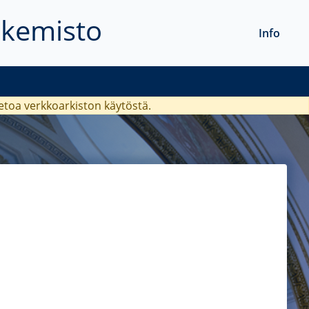
akemisto
Info
ietoa verkkoarkiston käytöstä.