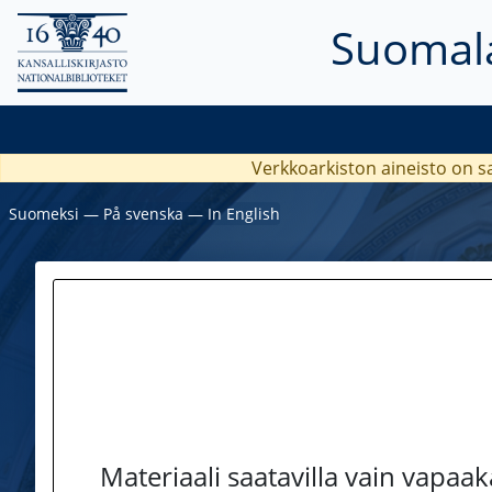
Suomala
Verkkoarkiston aineisto on s
Suomeksi
―
På svenska
―
In English
Materiaali saatavilla vain vapaa