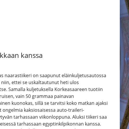
okkaan kanssa
as naarastiikeri on saapunut eläinkuljetusautossa
niin, ettei se uskaltautunut heti ulos
tse. Samalla kuljetuksella Korkeasaareen tuotiin
kuruisen, vain 50 grammaa painavan
ainen kuonokas, sillä se tarvitsi koko matkan ajaksi
 ongelmia kaksiosaisessa auto-traileri-
tyvän tarhassaan viikonloppuna. Aluksi tiikeri saa
hteisessä tarhassaan egyptinkilpikonnan kanssa.