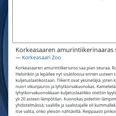
Korkeasaaren amurintiikerinaaras 
―
Korkeasaari Zoo
Korkeasaaren amurintiikeriuros saa pian seuraa. Ru
Helsinkiin ja lepäilee nyt sisätiloissa ennen uuteen 
kuljetuslaatikostaan. Tiikerit ovat yksineläjiä, jot
nuori vikunjauros ja lyhytkorvakuonokas. Kamelielä
lyhytkorvakuonokkaan kuljetuslaatikko otettiin kyytii
yli 20 asteen lämpötilan. Kuonokas pidettiin lämpim
yhdistelmässä; saaliille ja saalistajalle oli kummal
itse valita, onko yleisön nähtävillä. Reippaasti pi