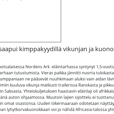
saapui kimppakyydillä vikunjan ja kuon
otsalaisessa Nordens Ark -eläintarhassa syntynyt 1,5-vuoti
tarhaan tutustumista. Vieras paikka jännitti nuorta tulokasta 
en kumppaniaan ne pääsevät nuuhkimaan aluksi vain aidan lävi
imiin kuuluva vikunja matkusti trailerissa Ranskasta ja pik
n Saksasta. Yhteiskuljetuksen haastavin eläinlaji oli afrikkal
änä auton ohjaamossa. Muutoin lajien sijoittelu ei tuottanut
lekin omat osastonsa. Uuden tiikerinaaraan odotetaan näyttäy
nkovan lyhytkorvakuonokkaan voi jo nähdä Africasia-talossa y