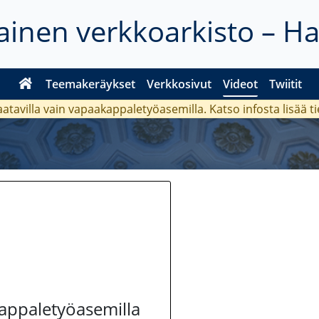
inen verkkoarkisto – H
Teemakeräykset
Verkkosivut
Videot
Twiitit
aatavilla vain vapaakappaletyöasemilla. Katso
infosta
lisää t
kappaletyöasemilla