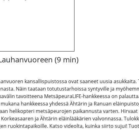
a Lauhanvuoreen (9 min)
vuoren kansallispuistossa ovat saaneet uusia asukkaita. Tar
sta. Näin taataan totutustarhoissa syntyville ja myöhemmi
älin tavoitteena MetsäpeuraLIFE-hankkeessa on palauttaa m
n mukana hankkeessa yhdessä Ähtärin ja Ranuan eläinpuistoj
an helikopteri metsäpeurojen paikannusta varten. Hirvaat nuk
hin Korkeasaaren ja Ähtärin eläinlääkärien valvonnassa. Tul
en ruokintapaikoille. Katso videolta, kuinka siirto sujui! T