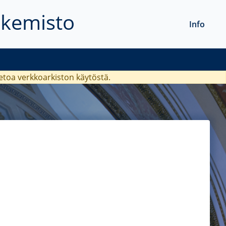
akemisto
Info
ietoa verkkoarkiston käytöstä.