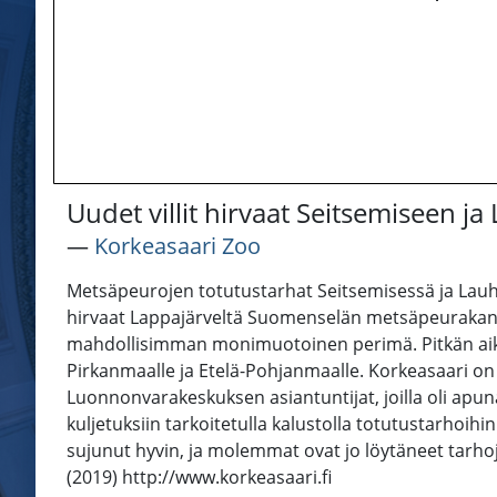
Uudet villit hirvaat Seitsemiseen j
―
Korkeasaari Zoo
Metsäpeurojen totutustarhat Seitsemisessä ja Lauhan
hirvaat Lappajärveltä Suomenselän metsäpeurakanna
mahdollisimman monimuotoinen perimä. Pitkän aikav
Pirkanmaalle ja Etelä-Pohjanmaalle. Korkeasaari o
Luonnonvarakeskuksen asiantuntijat, joilla oli apuna
kuljetuksiin tarkoitetulla kalustolla totutustarhoi
sujunut hyvin, ja molemmat ovat jo löytäneet tarhoj
(2019) http://www.korkeasaari.fi