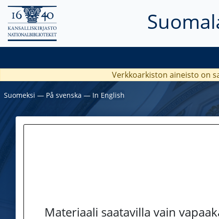
Suomala
Verkkoarkiston aineisto on s
Suomeksi
―
På svenska
―
In English
Materiaali saatavilla vain vapaa