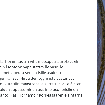
hoihin tuotiin villit metsäpeuraurokset eli -
n luontoon vapautettaville vasoille
etsäpeura sen entisille asuinsijoille
en kanssa. Hirvaiden pyynnistä vastasivat
utettiin maastossa ja siirrettiin villieläinten
okkaiden sopeutuminen uusiin olosuhteisiin on
uotanto: Pasi Hornamo / Korkeasaaren eläintarha