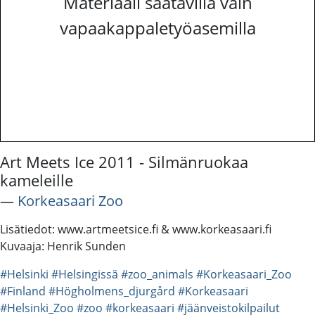
Materiaali saatavilla vain
vapaakappaletyöasemilla
Art Meets Ice 2011 - Silmänruokaa
kameleille
―
Korkeasaari Zoo
Lisätiedot: www.artmeetsice.fi & www.korkeasaari.fi
Kuvaaja: Henrik Sunden
#Helsinki
#Helsingissä
#zoo_animals
#Korkeasaari_Zoo
#Finland
#Högholmens_djurgård
#Korkeasaari
#Helsinki_Zoo
#zoo
#korkeasaari
#jäänveistokilpailut