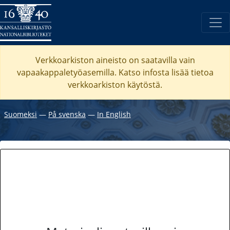
Verkkoarkiston aineisto on saatavilla vain
vapaakappaletyöasemilla. Katso
infosta
lisää tietoa
verkkoarkiston käytöstä.
Suomeksi
―
På svenska
―
In English