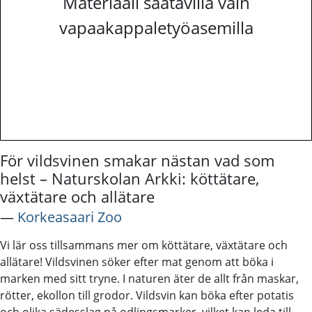
Materiaali saatavilla vain
vapaakappaletyöasemilla
För vildsvinen smakar nästan vad som
helst – Naturskolan Arkki: köttätare,
växtätare och allätare
―
Korkeasaari Zoo
Vi lär oss tillsammans mer om köttätare, växtätare och
allätare! Vildsvinen söker efter mat genom att böka i
marken med sitt tryne. I naturen äter de allt från maskar,
rötter, ekollon till grodor. Vildsvin kan böka efter potatis
och olika sädesslag på odlingsmarker, vilket kan leda till