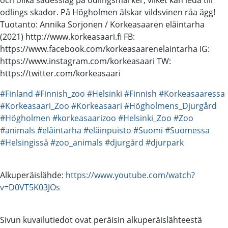
odlings skador. På Högholmen älskar vildsvinen råa ägg!
Tuotanto: Annika Sorjonen / Korkeasaaren eläintarha
(2021) http://www.korkeasaari.fi FB:
https://www.facebook.com/korkeasaarenelaintarha IG:
https://www.instagram.com/korkeasaari TW:
https://twitter.com/korkeasaari
#Finland
#Finnish_zoo
#Helsinki
#Finnish
#Korkeasaaressa
#Korkeasaari_Zoo
#Korkeasaari
#Högholmens_Djurgård
#Högholmen
#korkeasaarizoo
#Helsinki_Zoo
#Zoo
#animals
#eläintarha
#eläinpuisto
#Suomi
#Suomessa
#Helsingissä
#zoo_animals
#djurgård
#djurpark
Alkuperäislähde:
https://www.youtube.com/watch?
v=D0VT5K03JOs
Sivun kuvailutiedot ovat peräisin alkuperäislähteestä