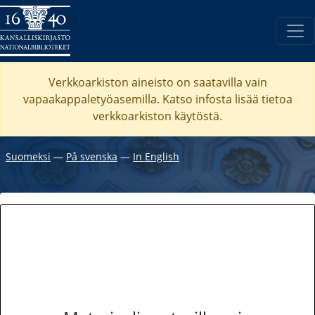
Verkkoarkiston aineisto on saatavilla vain
vapaakappaletyöasemilla. Katso
infosta
lisää tietoa
verkkoarkiston käytöstä.
Suomeksi
―
På svenska
―
In English