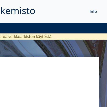
akemisto
Info
ietoa verkkoarkiston käytöstä.