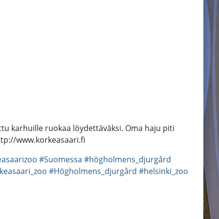
tu karhuille ruokaa löydettäväksi. Oma haju piti
tp://www.korkeasaari.fi
easaarizoo
#Suomessa
#högholmens_djurgård
keasaari_zoo
#Högholmens_djurgård
#helsinki_zoo