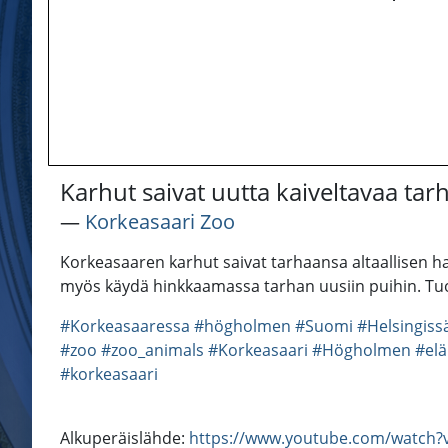
Karhut saivat uutta kaiveltavaa ta
―
Korkeasaari Zoo
Korkeasaaren karhut saivat tarhaansa altaallisen ha
myös käydä hinkkaamassa tarhan uusiin puihin. Tuo
#Korkeasaaressa
#högholmen
#Suomi
#Helsingiss
#zoo
#zoo_animals
#Korkeasaari
#Högholmen
#elä
#korkeasaari
Alkuperäislähde:
https://www.youtube.com/watch