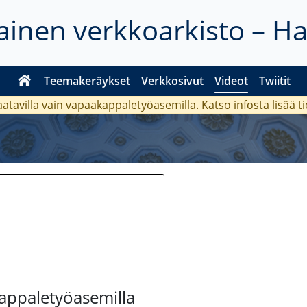
inen verkkoarkisto – H
Teemakeräykset
Verkkosivut
Videot
Twiitit
aatavilla vain vapaakappaletyöasemilla. Katso
infosta
lisää t
kappaletyöasemilla