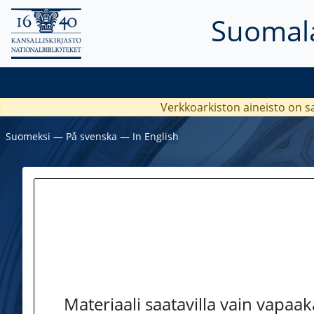
Suomala
Verkkoarkiston aineisto on s
Suomeksi
―
På svenska
―
In English
Materiaali saatavilla vain vapaa