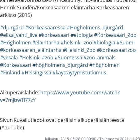
Henrik Sundén/Korkeasaaren eläintarha Korkeasaaren
arkisto (2015)
#djurgård
#Korkeasaaressa
#Högholmens_djurgård
#elisa_vahti_live
#korkeasaari
#etologia
#Korkeasaari_Zoo
#Högholmen
#eläintarha
#helsinki_zoo
#biologia
#Suomi
#korkeasaaren_eläintarha
#Helsinki_Zoo
#korkeasaarizoo
#vesala
#Helsinki
#zoo
#Suomessa
#zoo_animals
#Korkeasaari
#högholmens_djurgård
#högholmen
#Finland
#Helsingissä
#käyttäytymistutkimus
Alkuperäislähde:
https://www.youtube.com/watch?
v=7mJbwTl77zY
Sivun kuvailutiedot ovat peräisin alkuperäislähteestä
(YouTube).
Julkaistu 2015-05-28 00:00:00 / Tallennettu 2021-11-23