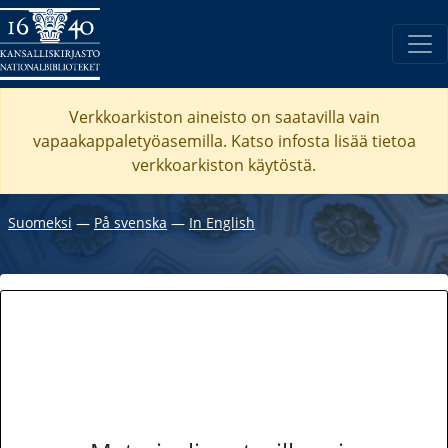
Verkkoarkiston aineisto on saatavilla vain
vapaakappaletyöasemilla. Katso
infosta
lisää tietoa
verkkoarkiston käytöstä.
Suomeksi
―
På svenska
―
In English