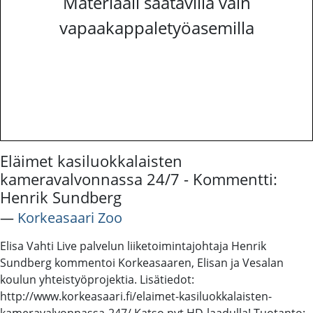
Materiaali saatavilla vain
vapaakappaletyöasemilla
Eläimet kasiluokkalaisten
kameravalvonnassa 24/7 - Kommentti:
Henrik Sundberg
―
Korkeasaari Zoo
Elisa Vahti Live palvelun liiketoimintajohtaja Henrik
Sundberg kommentoi Korkeasaaren, Elisan ja Vesalan
koulun yhteistyöprojektia. Lisätiedot:
http://www.korkeasaari.fi/elaimet-kasiluokkalaisten-
kameravalvonnassa-247/ Katso nyt HD-laadulla! Tuotanto: