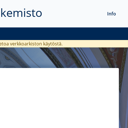
akemisto
Info
ietoa verkkoarkiston käytöstä.