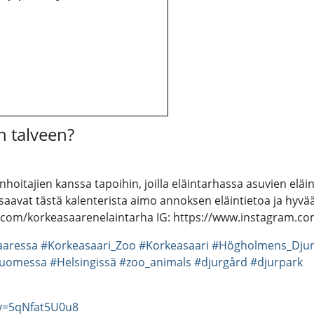
n talveen?
hoitajien kanssa tapoihin, joilla eläintarhassa asuvien elä
saavat tästä kalenterista aimo annoksen eläintietoa ja hyvä
k.com/korkeasaarenelaintarha IG: https://www.instagram.co
aaressa
#Korkeasaari_Zoo
#Korkeasaari
#Högholmens_Djur
uomessa
#Helsingissä
#zoo_animals
#djurgård
#djurpark
v=5qNfat5U0u8