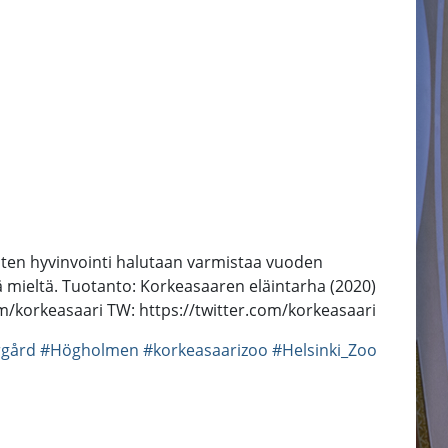
inten hyvinvointi halutaan varmistaa vuoden
ä mieltä. Tuotanto: Korkeasaaren eläintarha (2020)
m/korkeasaari TW: https://twitter.com/korkeasaari
gård
#Högholmen
#korkeasaarizoo
#Helsinki_Zoo