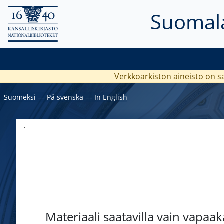
Suomala
Verkkoarkiston aineisto on s
Suomeksi
―
På svenska
―
In English
Materiaali saatavilla vain vapaa