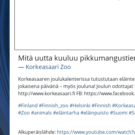
Mitä uutta kuuluu pikkumangustie
―
Korkeasaari Zoo
Korkeasaaren joulukalenterissa tutustutaan eläinten
jokaisena päivänä – myös jouluna! Joulun odottajat 
http://www.korkeasaari.fi FB: https://www.faceboo
#Finland
#Finnish_zoo
#Helsinki
#Finnish
#Korkeas
#Zoo
#animals
#eläintarha
#eläinpuisto
#Suomi
#S
Alkuperäislähde:
https://www.youtube.com/watch?