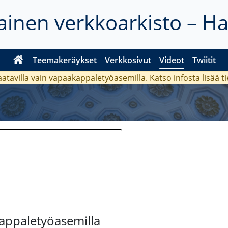
inen verkkoarkisto – H
Teemakeräykset
Verkkosivut
Videot
Twiitit
aatavilla vain vapaakappaletyöasemilla. Katso
infosta
lisää t
kappaletyöasemilla