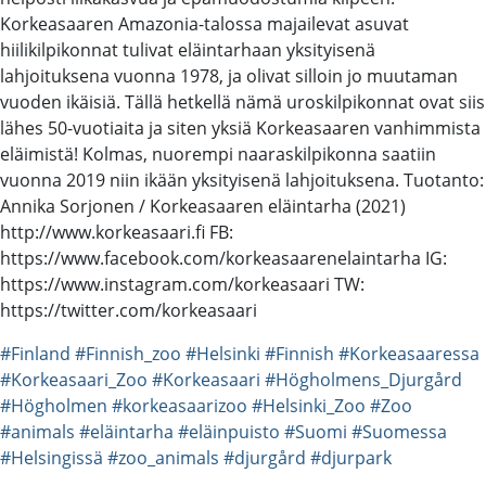
Korkeasaaren Amazonia-talossa majailevat asuvat
hiilikilpikonnat tulivat eläintarhaan yksityisenä
lahjoituksena vuonna 1978, ja olivat silloin jo muutaman
vuoden ikäisiä. Tällä hetkellä nämä uroskilpikonnat ovat siis
lähes 50-vuotiaita ja siten yksiä Korkeasaaren vanhimmista
eläimistä! Kolmas, nuorempi naaraskilpikonna saatiin
vuonna 2019 niin ikään yksityisenä lahjoituksena. Tuotanto:
Annika Sorjonen / Korkeasaaren eläintarha (2021)
http://www.korkeasaari.fi FB:
https://www.facebook.com/korkeasaarenelaintarha IG:
https://www.instagram.com/korkeasaari TW:
https://twitter.com/korkeasaari
#Finland
#Finnish_zoo
#Helsinki
#Finnish
#Korkeasaaressa
#Korkeasaari_Zoo
#Korkeasaari
#Högholmens_Djurgård
#Högholmen
#korkeasaarizoo
#Helsinki_Zoo
#Zoo
#animals
#eläintarha
#eläinpuisto
#Suomi
#Suomessa
#Helsingissä
#zoo_animals
#djurgård
#djurpark