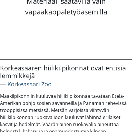
Materiaali saatavilla vain
vapaakappaletyöasemilla
Korkeasaaren hiilikilpikonnat ovat entisiä
lemmikkejä
―
Korkeasaari Zoo
Maakilpikonniin kuuluvaa hiilikilpikonnaa tavataan Etelä-
Amerikan pohjoisosien savanneilla ja Panaman rehevissä
trooppisissa metsissä. Metsän varjoissa viihtyvän
hiilikilpikonnan ruokavalioon kuuluvat lähinnä erilaiset
kasvit ja hedelmät. Vääränlainen ruokavalio aiheuttaa
helposti liikakasvua ja epämuodostumia kilpeen.