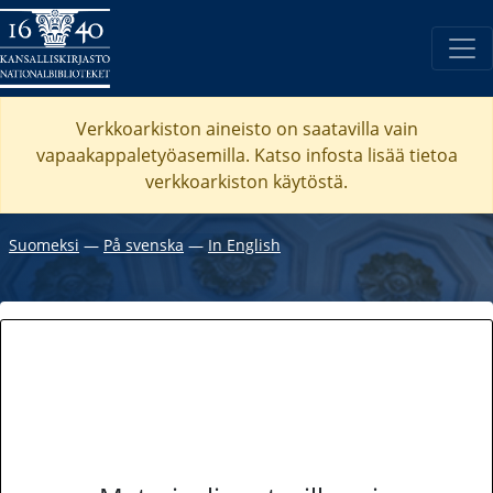
Verkkoarkiston aineisto on saatavilla vain
vapaakappaletyöasemilla. Katso
infosta
lisää tietoa
verkkoarkiston käytöstä.
Suomeksi
―
På svenska
―
In English