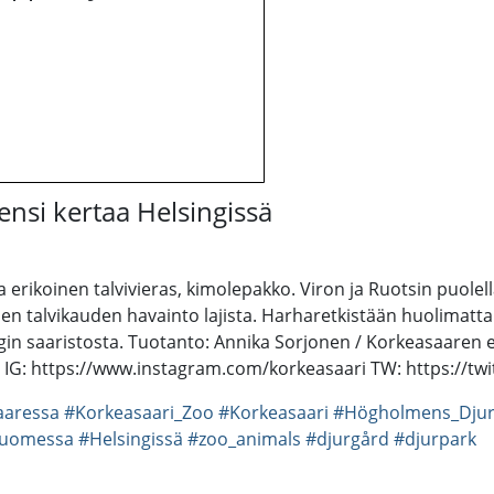
ensi kertaa Helsingissä
a erikoinen talvivieras, kimolepakko. Viron ja Ruotsin puol
lvikauden havainto lajista. Harharetkistään huolimatta täll
ngin saaristosta. Tuotanto: Annika Sorjonen / Korkeasaaren e
IG: https://www.instagram.com/korkeasaari TW: https://twi
aaressa
#Korkeasaari_Zoo
#Korkeasaari
#Högholmens_Djur
uomessa
#Helsingissä
#zoo_animals
#djurgård
#djurpark