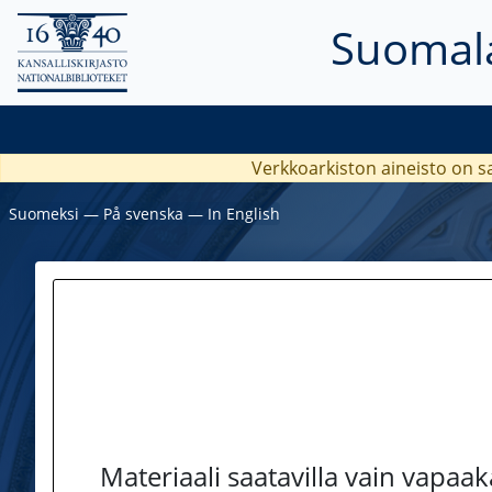
Suomala
Verkkoarkiston aineisto on s
Suomeksi
―
På svenska
―
In English
Materiaali saatavilla vain vapaa