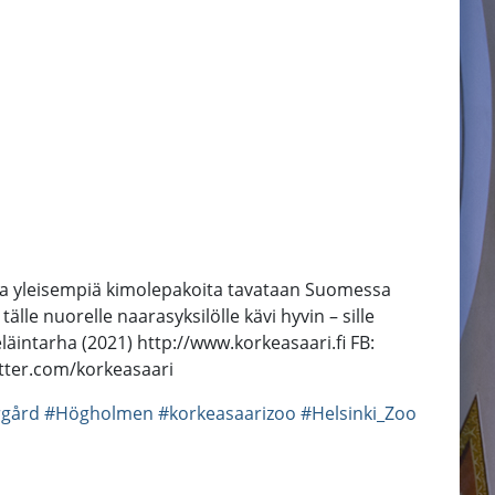
ella yleisempiä kimolepakoita tavataan Suomessa
e nuorelle naarasyksilölle kävi hyvin – sille
läintarha (2021) http://www.korkeasaari.fi FB:
tter.com/korkeasaari
gård
#Högholmen
#korkeasaarizoo
#Helsinki_Zoo