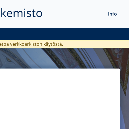
akemisto
Info
ietoa verkkoarkiston käytöstä.