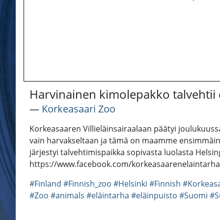
Harvinainen kimolepakko talvehtii 
―
Korkeasaari Zoo
Korkeasaaren Villieläinsairaalaan päätyi joulukuuss
vain harvakseltaan ja tämä on maamme ensimmäinen ta
järjestyi talvehtimispaikka sopivasta luolasta Helsi
https://www.facebook.com/korkeasaarenelaintarha 
#Finland
#Finnish_zoo
#Helsinki
#Finnish
#Korkeas
#Zoo
#animals
#eläintarha
#eläinpuisto
#Suomi
#S