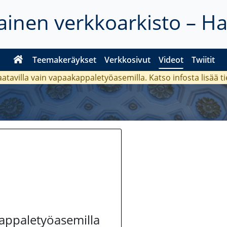
inen verkkoarkisto – H
Teemakeräykset
Verkkosivut
Videot
Twiitit
aatavilla vain vapaakappaletyöasemilla. Katso
infosta
lisää t
kappaletyöasemilla