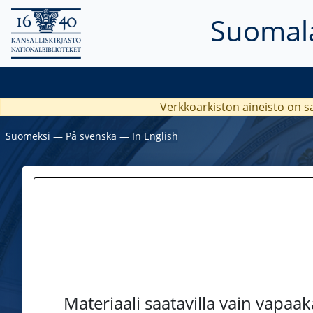
Suomala
Verkkoarkiston aineisto on s
Suomeksi
―
På svenska
―
In English
Materiaali saatavilla vain vapaa