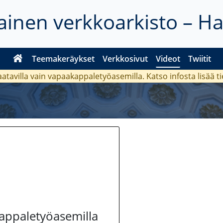
inen verkkoarkisto – H
Teemakeräykset
Verkkosivut
Videot
Twiitit
aatavilla vain vapaakappaletyöasemilla. Katso
infosta
lisää t
kappaletyöasemilla