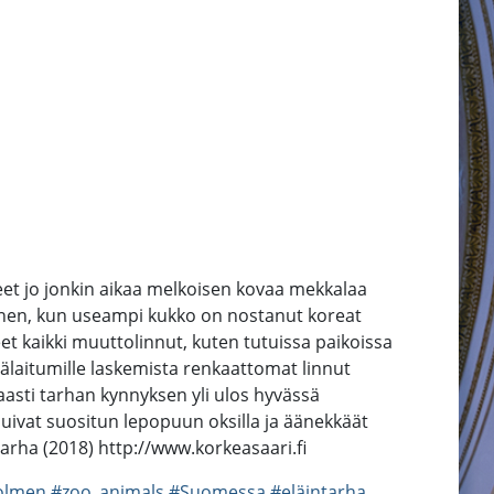
äneet jo jonkin aikaa melkoisen kovaa mekkalaa
kainen, kun useampi kukko on nostanut koreat
eet kaikki muuttolinnut, kuten tutuissa paikoissa
esälaitumille laskemista renkaattomat linnut
kkaasti tarhan kynnyksen yli ulos hyvässä
ehuivat suositun lepopuun oksilla ja äänekkäät
rha (2018) http://www.korkeasaari.fi
olmen
#zoo_animals
#Suomessa
#eläintarha