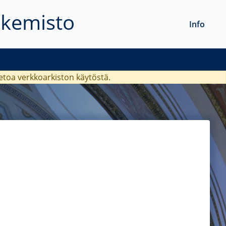
akemisto
Info
ietoa verkkoarkiston käytöstä.