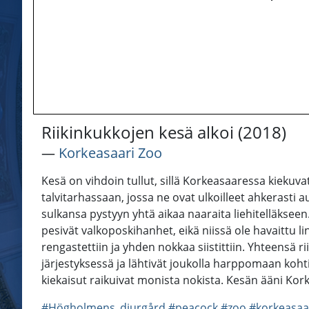
Riikinkukkojen kesä alkoi (2018)
―
Korkeasaari Zoo
Kesä on vihdoin tullut, sillä Korkeasaaressa kiekuva
talvitarhassaan, jossa ne ovat ulkoilleet ahkerasti
sulkansa pystyyn yhtä aikaa naaraita liehitelläkseen
pesivät valkoposkihanhet, eikä niissä ole havaittu li
rengastettiin ja yhden nokkaa siistittiin. Yhteensä r
järjestyksessä ja lähtivät joukolla harppomaan kohti
kiekaisut raikuivat monista nokista. Kesän ääni Ko
#Högholmens_djurgård
#peacock
#zoo
#korkeasaa