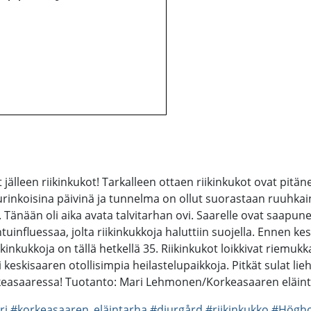
t jälleen riikinkukot! Tarkalleen ottaen riikinkukot ovat pit
 aurinkoisina päivinä ja tunnelma on ollut suorastaan ruuh
. Tänään oli aika avata talvitarhan ovi. Saarelle ovat saapun
ntuinfluessaa, jolta riikinkukkoja haluttiin suojella. Ennen k
iikinkukkoja on tällä hetkellä 35. Riikinkukot loikkivat riemu
 keskisaaren otollisimpia heilastelupaikkoja. Pitkät sulat li
rkeasaaressa! Tuotanto: Mari Lehmonen/Korkeasaaren eläinta
ri
#korkeasaaren_eläintarha
#djurgård
#riikinkukko
#Högh