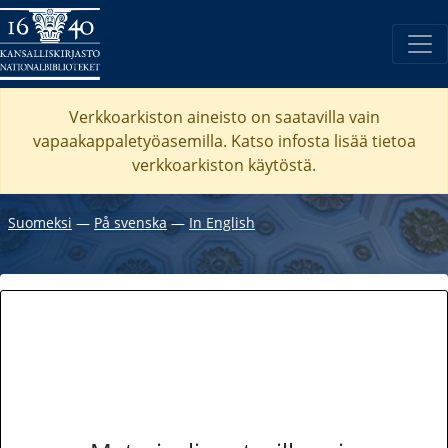
Verkkoarkiston aineisto on saatavilla vain
vapaakappaletyöasemilla. Katso
infosta
lisää tietoa
verkkoarkiston käytöstä.
Suomeksi
―
På svenska
―
In English