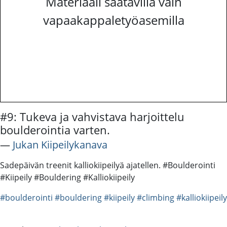
Materiaali saatavilla vain
vapaakappaletyöasemilla
#9: Tukeva ja vahvistava harjoittelu
boulderointia varten.
―
Jukan Kiipeilykanava
Sadepäivän treenit kalliokiipeilyä ajatellen. #Boulderointi
#Kiipeily #Bouldering #Kalliokiipeily
#boulderointi
#bouldering
#kiipeily
#climbing
#kalliokiipeily