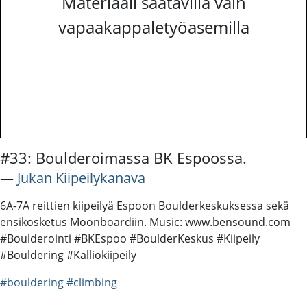
Materiaali saatavilla vain
vapaakappaletyöasemilla
#33: Boulderoimassa BK Espoossa.
―
Jukan Kiipeilykanava
6A-7A reittien kiipeilyä Espoon Boulderkeskuksessa sekä
ensikosketus Moonboardiin. Music: www.bensound.com
#Boulderointi #BKEspoo #BoulderKeskus #Kiipeily
#Bouldering #Kalliokiipeily
#bouldering
#climbing