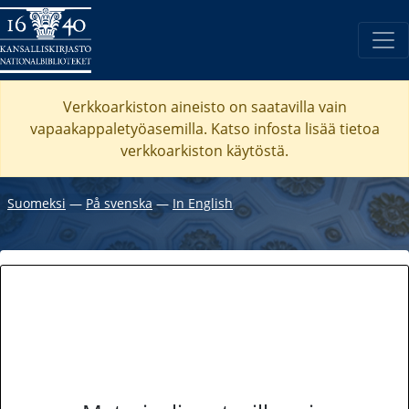
Verkkoarkiston aineisto on saatavilla vain
vapaakappaletyöasemilla. Katso
infosta
lisää tietoa
verkkoarkiston käytöstä.
Suomeksi
―
På svenska
―
In English