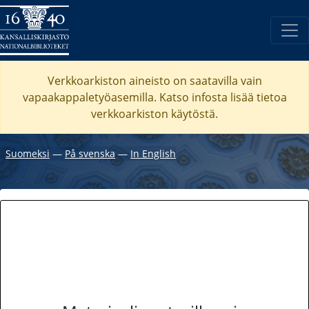
Verkkoarkiston aineisto on saatavilla vain
vapaakappaletyöasemilla. Katso
infosta
lisää tietoa
verkkoarkiston käytöstä.
Suomeksi
―
På svenska
―
In English