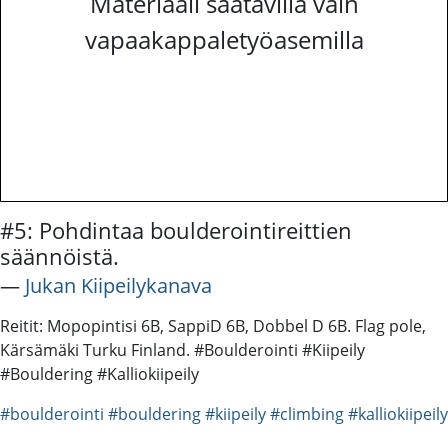
Materiaali saatavilla vain
vapaakappaletyöasemilla
#5: Pohdintaa boulderointireittien
säännöistä.
―
Jukan Kiipeilykanava
Reitit: Mopopintisi 6B, SappiD 6B, Dobbel D 6B. Flag pole,
Kärsämäki Turku Finland. #Boulderointi #Kiipeily
#Bouldering #Kalliokiipeily
#boulderointi
#bouldering
#kiipeily
#climbing
#kalliokiipeily