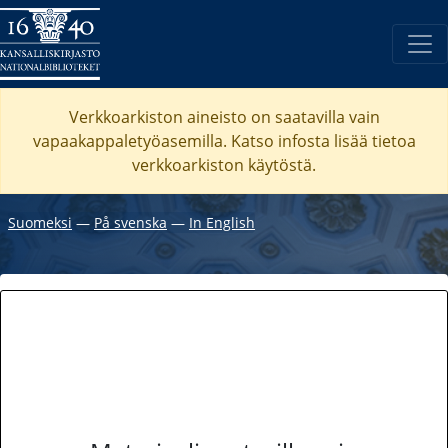
Verkkoarkiston aineisto on saatavilla vain
vapaakappaletyöasemilla. Katso
infosta
lisää tietoa
verkkoarkiston käytöstä.
Suomeksi
―
På svenska
―
In English