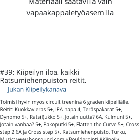
Materiaali saatavilla vain
vapaakappaletyöasemilla
#39: Kiipeilyn iloa, kaikki
Ratsumiehenpuiston reitit.
―
Jukan Kiipeilykanava
Toimisi hyvin myös circuit treeninä 6 graden kiipeiliälle.
Reitit: Kuokkavieras 5+, IPA-napa 4, Teräspakarat 5+,
Dynomo 5+, Rats(I)ukko 5+, Jotain uutta? 6A, Kulmuni 5+,
Jotain vanhaa? 5+, Pakoputki 5+, Flatten the Curve 5+, Cross
step 2 6A ja Cross step 5+. Ratsumiehenpuisto, Turku,
Music: www.bensound.com #Boulderointi #Kiipeily