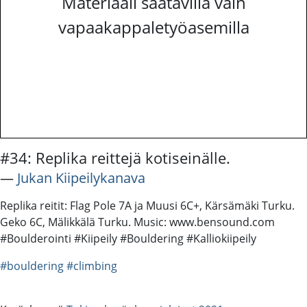
Materiaali saatavilla vain
vapaakappaletyöasemilla
#34: Replika reittejä kotiseinälle.
―
Jukan Kiipeilykanava
Replika reitit: Flag Pole 7A ja Muusi 6C+, Kärsämäki Turku.
Geko 6C, Mälikkälä Turku. Music: www.bensound.com
#Boulderointi #Kiipeily #Bouldering #Kalliokiipeily
#bouldering
#climbing