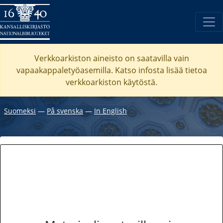
Verkkoarkiston aineisto on saatavilla vain
vapaakappaletyöasemilla. Katso
infosta
lisää tietoa
verkkoarkiston käytöstä.
Suomeksi
―
På svenska
―
In English