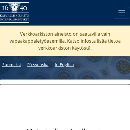
Verkkoarkiston aineisto on saatavilla vain
vapaakappaletyöasemilla. Katso
infosta
lisää tietoa
verkkoarkiston käytöstä.
Suomeksi
―
På svenska
―
In English