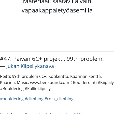
Materiaali saatavilla vain
vapaakappaletyöasemilla
#47: Päivän 6C+ projekti, 99th problem.
―
Jukan Kiipeilykanava
Reitti: 99th problem 6C+, Kotikenttä, Kaarinan kenttä,
Kaarina. Music: www.bensound.com #Boulderointi #Kiipeily
#Bouldering #Kalliokiipeily
#bouldering
#climbing
#rock_climbing