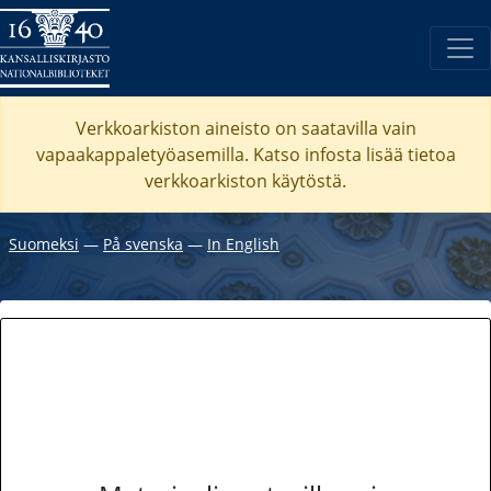
Verkkoarkiston aineisto on saatavilla vain
vapaakappaletyöasemilla. Katso
infosta
lisää tietoa
verkkoarkiston käytöstä.
Suomeksi
―
På svenska
―
In English