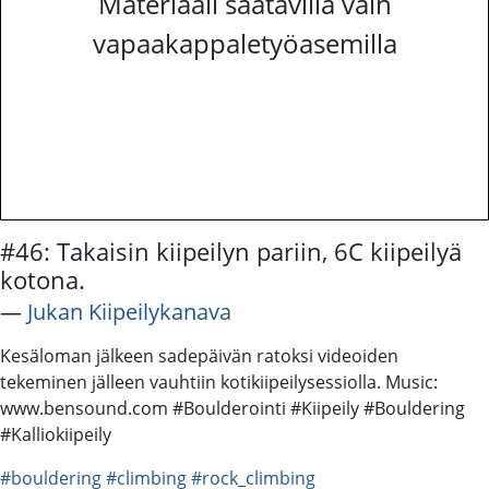
Materiaali saatavilla vain
vapaakappaletyöasemilla
#46: Takaisin kiipeilyn pariin, 6C kiipeilyä
kotona.
―
Jukan Kiipeilykanava
Kesäloman jälkeen sadepäivän ratoksi videoiden
tekeminen jälleen vauhtiin kotikiipeilysessiolla. Music:
www.bensound.com #Boulderointi #Kiipeily #Bouldering
#Kalliokiipeily
#bouldering
#climbing
#rock_climbing