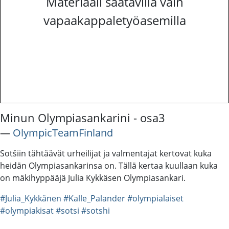
Materiaali saatavilla vain
vapaakappaletyöasemilla
Minun Olympiasankarini - osa3
―
OlympicTeamFinland
Sotšiin tähtäävät urheilijat ja valmentajat kertovat kuka
heidän Olympiasankarinsa on. Tällä kertaa kuullaan kuka
on mäkihyppääjä Julia Kykkäsen Olympiasankari.
#Julia_Kykkänen
#Kalle_Palander
#olympialaiset
#olympiakisat
#sotsi
#sotshi