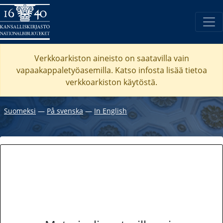
Verkkoarkiston aineisto on saatavilla vain
vapaakappaletyöasemilla. Katso
infosta
lisää tietoa
verkkoarkiston käytöstä.
Suomeksi
―
På svenska
―
In English