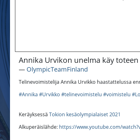
Annika Urvikon unelma käy toteen 
―
OlympicTeamFinland
Telinevoimistelija Annika Urvikko haastattelussa en
#Annika
#Urvikko
#telinevoimistelu
#voimistelu
#L
Keräyksessä
Tokion kesäolympialaiset 2021
Alkuperäislähde:
https://www.youtube.com/watch