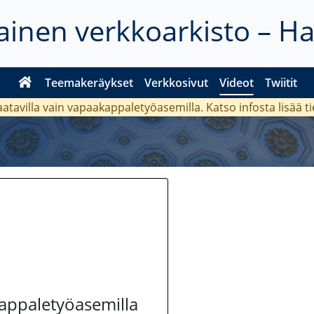
inen verkkoarkisto – H
Teemakeräykset
Verkkosivut
Videot
Twiitit
aatavilla vain vapaakappaletyöasemilla. Katso
infosta
lisää t
kappaletyöasemilla