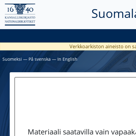
Suomala
Verkkoarkiston aineisto on s
Suomeksi
―
På svenska
―
In English
Materiaali saatavilla vain vapaa