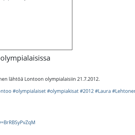
olympialaisissa
nen lähtöä Lontoon olympialaisiin 21.7.2012.
ontoo
#olympialaiset
#olympiakisat
#2012
#Laura
#Lehtone
?v=BrRBSyPvZqM