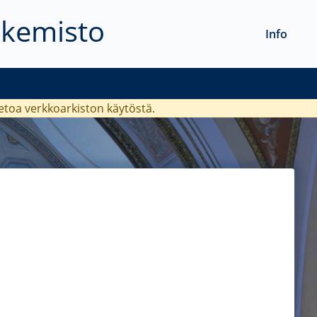
akemisto
Info
ietoa verkkoarkiston käytöstä.