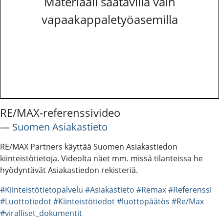
Materiaali saatavilla vain
vapaakappaletyöasemilla
RE/MAX-referenssivideo
―
Suomen Asiakastieto
RE/MAX Partners käyttää Suomen Asiakastiedon
kiinteistötietoja. Videolta näet mm. missä tilanteissa he
hyödyntävät Asiakastiedon rekisteriä.
#Kiinteistötietopalvelu
#Asiakastieto
#Remax
#Referenssi
#Luottotiedot
#Kiinteistötiedot
#luottopäätös
#Re/Max
#viralliset_dokumentit