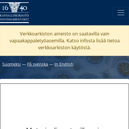
Verkkoarkiston aineisto on saatavilla vain
vapaakappaletyöasemilla. Katso
infosta
lisää tietoa
verkkoarkiston käytöstä.
Suomeksi
―
På svenska
―
In English